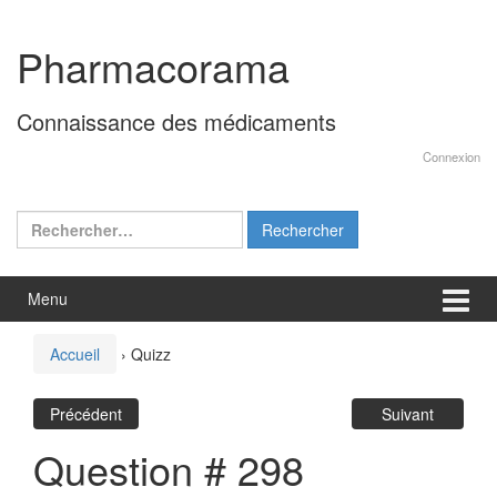
Aller
Sauter
au
au
Pharmacorama
contenu
menu
principal
Connaissance des médicaments
Connexion
Rechercher :
Menu
Accueil
›
Quizz
Précédent
Suivant
Question # 298