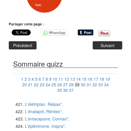
Nok
Partager cette page :
WhatsApp
Précédent
Suivant
Sommaire quizz
1
2
3
4
5
6
7
8
9
10
11
12
13
14
15
16
17
18
19
20
21
22
23
24
25
26
27
28
29
30
31
32
33
34
35
36
37
L'élétriptan, Relpax*,
L'énalapril, Rénitec*,
L'entacapone, Comtan*,
L'éplérénone, Inspra*,