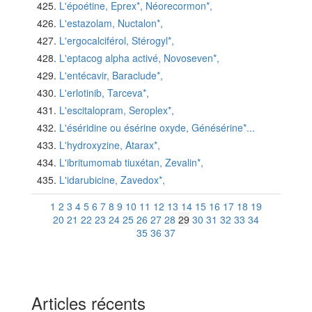
L'époétine, Eprex*, Néorecormon*,
L'estazolam, Nuctalon*,
L'ergocalciférol, Stérogyl*,
L'eptacog alpha activé, Novoseven*,
L'entécavir, Baraclude*,
L'erlotinib, Tarceva*,
L'escitalopram, Seroplex*,
L'éséridine ou ésérine oxyde, Génésérine*...
L'hydroxyzine, Atarax*,
L'ibritumomab tiuxétan, Zevalin*,
L'idarubicine, Zavedox*,
1
2
3
4
5
6
7
8
9
10
11
12
13
14
15
16
17
18
19
20
21
22
23
24
25
26
27
28
29
30
31
32
33
34
35
36
37
Articles récents