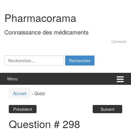
Aller
Sauter
au
au
Pharmacorama
contenu
menu
principal
Connaissance des médicaments
Connexion
Rechercher :
Menu
Accueil
›
Quizz
Précédent
Suivant
Question # 298