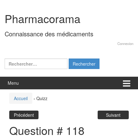
Aller
Sauter
au
au
Pharmacorama
contenu
menu
principal
Connaissance des médicaments
Connexion
Rechercher :
Menu
Accueil
›
Quizz
Précédent
Suivant
Question # 118