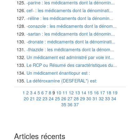
-parine : les médicaments dont la dénomin...
cef- : les médicaments dont la dénominati...
-réline : les médicaments dont la dénomin...
-conazole : les médicaments dont la dénom...
-sartan : les médicaments dont la dénomin...
-dronate : médicaments dont la dénominati...
-thiazide : les médicaments dont la dénom...
Un médicament est administré par voie int...
Le RCP ou Résumé des caractéristiques du...
Un médicament énantiopur est :
La déféroxamine (DESFERAL*) est:
1
2
3
4
5
6
7
8
9
10
11
12
13
14
15
16
17
18
19
20
21
22
23
24
25
26
27
28
29
30
31
32
33
34
35
36
37
Articles récents