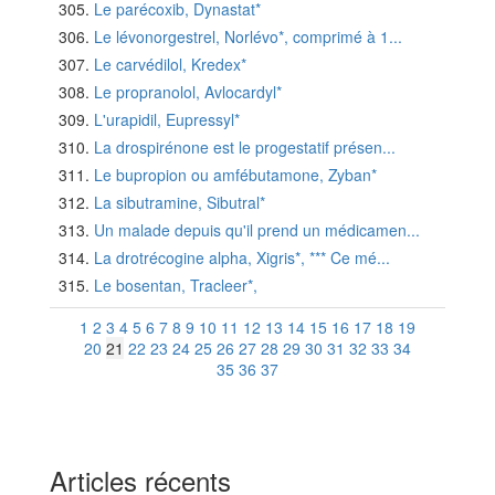
Le parécoxib, Dynastat*
Le lévonorgestrel, Norlévo*, comprimé à 1...
Le carvédilol, Kredex*
Le propranolol, Avlocardyl*
L'urapidil, Eupressyl*
La drospirénone est le progestatif présen...
Le bupropion ou amfébutamone, Zyban*
La sibutramine, Sibutral*
Un malade depuis qu'il prend un médicamen...
La drotrécogine alpha, Xigris*, *** Ce mé...
Le bosentan, Tracleer*,
1
2
3
4
5
6
7
8
9
10
11
12
13
14
15
16
17
18
19
20
21
22
23
24
25
26
27
28
29
30
31
32
33
34
35
36
37
Articles récents