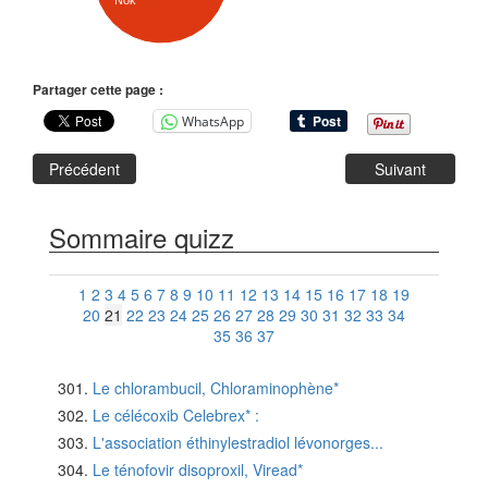
Nok
Partager cette page :
WhatsApp
Précédent
Suivant
Sommaire quizz
1
2
3
4
5
6
7
8
9
10
11
12
13
14
15
16
17
18
19
20
21
22
23
24
25
26
27
28
29
30
31
32
33
34
35
36
37
Le chlorambucil, Chloraminophène*
Le célécoxib Celebrex* :
L'association éthinylestradiol lévonorges...
Le ténofovir disoproxil, Viread*