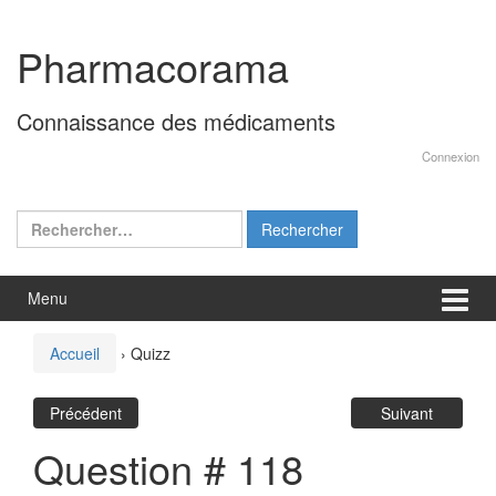
Aller
Sauter
au
au
Pharmacorama
contenu
menu
principal
Connaissance des médicaments
Connexion
Rechercher :
Menu
Accueil
›
Quizz
Précédent
Suivant
Question # 118