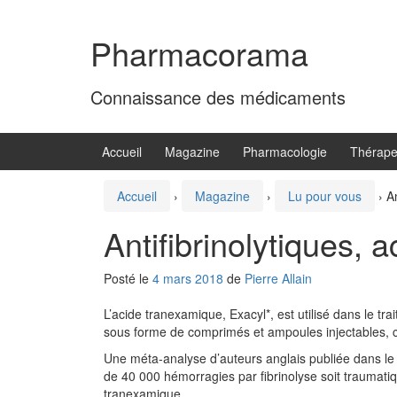
Aller
Sauter
au
au
Pharmacorama
contenu
menu
principal
Connaissance des médicaments
Accueil
Magazine
Pharmacologie
Thérape
Accueil
›
Magazine
›
Lu pour vous
›
A
Antifibrinolytiques, 
Posté le
4 mars 2018
de
Pierre Allain
L’acide tranexamique, Exacyl*, est utilisé dans le tr
sous forme de comprimés et ampoules injectables, c
Une méta-analyse d’auteurs anglais publiée dans l
de 40 000 hémorragies par fibrinolyse soit traumatiq
tranexamique.