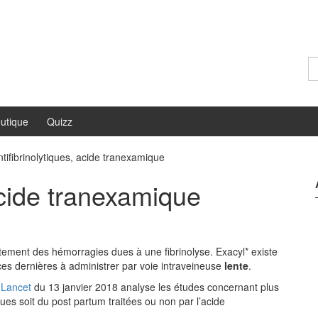
Re
utique
Quizz
ntifibrinolytiques, acide tranexamique
acide tranexamique
aitement des hémorragies dues à une fibrinolyse. Exacyl* existe
es dernières à administrer par voie intraveineuse
lente
.
e
Lancet
du 13 janvier 2018 analyse les études concernant plus
ues soit du post partum traitées ou non par l’acide