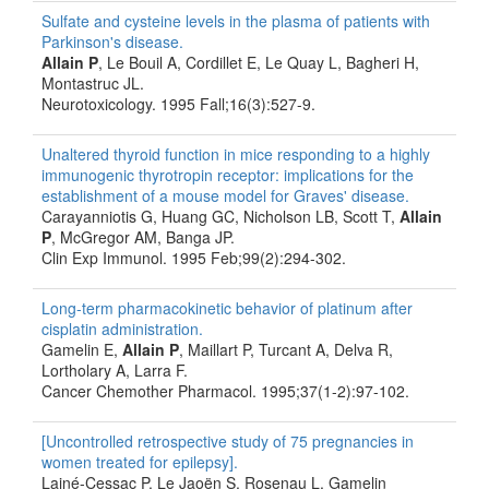
Sulfate and cysteine levels in the plasma of patients with
Parkinson's disease.
Allain P
, Le Bouil A, Cordillet E, Le Quay L, Bagheri H,
Montastruc JL.
Neurotoxicology. 1995 Fall;16(3):527-9.
Unaltered thyroid function in mice responding to a highly
immunogenic thyrotropin receptor: implications for the
establishment of a mouse model for Graves' disease.
Carayanniotis G, Huang GC, Nicholson LB, Scott T,
Allain
P
, McGregor AM, Banga JP.
Clin Exp Immunol. 1995 Feb;99(2):294-302.
Long-term pharmacokinetic behavior of platinum after
cisplatin administration.
Gamelin E,
Allain P
, Maillart P, Turcant A, Delva R,
Lortholary A, Larra F.
Cancer Chemother Pharmacol. 1995;37(1-2):97-102.
[Uncontrolled retrospective study of 75 pregnancies in
women treated for epilepsy].
Lainé-Cessac P, Le Jaoën S, Rosenau L, Gamelin