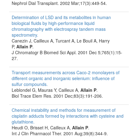
Nephrol Dial Transplant. 2002 Mar;17(3):449-54.
Determination of LSD and its metabolites in human
biological fluids by high-performance liquid
chromatography with electrospray tandem mass
spectrometry.
Canezin J, Cailleux A, Turcant A, Le Bouil A, Harry
P,
Allain P
.
J Chromatogr B Biomed Sci Appl. 2001 Dec 5;765(1):15-
27.
Transport measurements across Caco-2 monolayers of
different organic and inorganic selenium: influence of
sulfur compounds.
Leblondel G, Mauras Y, Cailleux A,
Allain P
.
Biol Trace Elem Res. 2001 Dec;83(3):191-206.
Chemical instability and methods for measurement of
cisplatin adducts formed by interactions with cysteine and
glutathione.
Heudi O, Brisset H, Cailleux A,
Allain P
.
Int J Clin Pharmacol Ther. 2001 Aug;39(8):344-9.