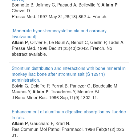
Bonnotte B, Jolimoy C, Pacaud A, Belleville Y,
Allain P
,
Chevet D.
Presse Med. 1997 May 31;26(18):852-4. French.
[Moderate hyper-homocysteinemia and coronary
involvement].
Allain P
, Olivier E, Le Bouil A, Benoit C, Geslin P, Tadei A.
Presse Med. 1996 Dec 21;25(40):2042. French. No
abstract available.
Strontium distribution and interactions with bone mineral in
monkey iliac bone after strontium salt (S 12911)
administration.
Boivin G, Deloffre P, Perrat B, Panczer G, Boudeulle M,
Mauras Y,
Allain P
, Tsouderos Y, Meunier PJ.
J Bone Miner Res. 1996 Sep;11(9):1302-11.
Enhancement of aluminum digestive absorption by fluoride
in rats.
Allain P
, Gauchard F, Krari N.
Res Commun Mol Pathol Pharmacol. 1996 Feb;91(2):225-
31.