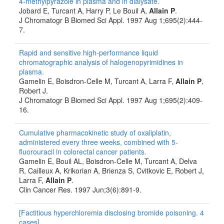
4-methylpyrazole in plasma and in dialysate.
Jobard E, Turcant A, Harry P, Le Bouil A,
Allain P
.
J Chromatogr B Biomed Sci Appl. 1997 Aug 1;695(2):444-
7.
Rapid and sensitive high-performance liquid
chromatographic analysis of halogenopyrimidines in
plasma.
Gamelin E, Boisdron-Celle M, Turcant A, Larra F,
Allain P
,
Robert J.
J Chromatogr B Biomed Sci Appl. 1997 Aug 1;695(2):409-
16.
Cumulative pharmacokinetic study of oxaliplatin,
administered every three weeks, combined with 5-
fluorouracil in colorectal cancer patients.
Gamelin E, Bouil AL, Boisdron-Celle M, Turcant A, Delva
R, Cailleux A, Krikorian A, Brienza S, Cvitkovic E, Robert J,
Larra F,
Allain P
.
Clin Cancer Res. 1997 Jun;3(6):891-9.
[Factitious hyperchloremia disclosing bromide poisoning. 4
cases].