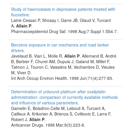
Study of haemostasis in depressive patients treated with
fluoxetine.
Lainé-Cessac P, Shoaay I, Garre JB, Glaud V, Turcant
A,
Allain P
.
Pharmacoepidemiol Drug Saf. 1998 Aug;7 Suppl 1:S54-7.
Benzene exposure in car mechanics and road tanker
drivers.
Javelaud B, Vian L, Molle R,
Allain P
, Allemand B, André
B, Barbier F, Churet AM, Dupuis J, Galand M, Millet F,
Talmon J, Touron C, Vaissière M, Vechambre D, Vieules
M, Viver D.
Int Arch Occup Environ Health. 1998 Jun;71(4):277-83.
Determination of unbound platinum after oxaliplatin
administration: comparison of currently available methods
and influence of various parameters.
Gamelin E, Boisdron-Celle M, Lebouil A, Turcant A,
Cailleux A, Krikorian A, Brienza S, Cvitkovic E, Larra F,
Robert J,
Allain P
.
Anticancer Drugs. 1998 Mar;9(3):223-8.