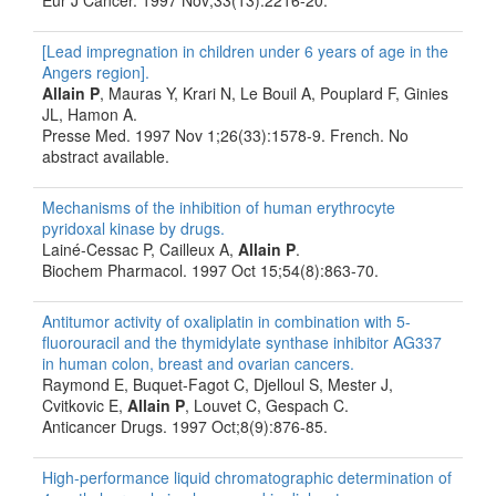
Eur J Cancer. 1997 Nov;33(13):2216-20.
[Lead impregnation in children under 6 years of age in the
Angers region].
Allain P
, Mauras Y, Krari N, Le Bouil A, Pouplard F, Ginies
JL, Hamon A.
Presse Med. 1997 Nov 1;26(33):1578-9. French. No
abstract available.
Mechanisms of the inhibition of human erythrocyte
pyridoxal kinase by drugs.
Lainé-Cessac P, Cailleux A,
Allain P
.
Biochem Pharmacol. 1997 Oct 15;54(8):863-70.
Antitumor activity of oxaliplatin in combination with 5-
fluorouracil and the thymidylate synthase inhibitor AG337
in human colon, breast and ovarian cancers.
Raymond E, Buquet-Fagot C, Djelloul S, Mester J,
Cvitkovic E,
Allain P
, Louvet C, Gespach C.
Anticancer Drugs. 1997 Oct;8(9):876-85.
High-performance liquid chromatographic determination of