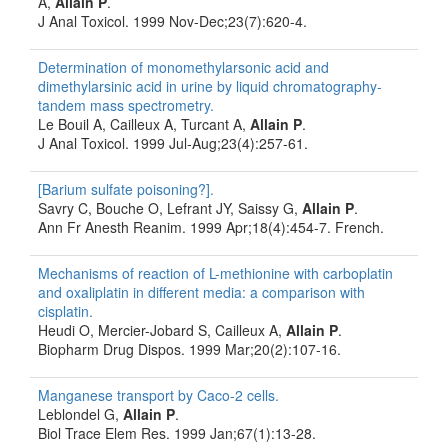
A,
Allain P
.
J Anal Toxicol. 1999 Nov-Dec;23(7):620-4.
Determination of monomethylarsonic acid and
dimethylarsinic acid in urine by liquid chromatography-
tandem mass spectrometry.
Le Bouil A, Cailleux A, Turcant A,
Allain P
.
J Anal Toxicol. 1999 Jul-Aug;23(4):257-61.
[Barium sulfate poisoning?].
Savry C, Bouche O, Lefrant JY, Saissy G,
Allain P
.
Ann Fr Anesth Reanim. 1999 Apr;18(4):454-7. French.
Mechanisms of reaction of L-methionine with carboplatin
and oxaliplatin in different media: a comparison with
cisplatin.
Heudi O, Mercier-Jobard S, Cailleux A,
Allain P
.
Biopharm Drug Dispos. 1999 Mar;20(2):107-16.
Manganese transport by Caco-2 cells.
Leblondel G,
Allain P
.
Biol Trace Elem Res. 1999 Jan;67(1):13-28.