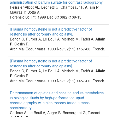
administration of barium sulfate for contrast radiography.
Pélissier-Alicot AL, Léonetti G, Champsaur P,
Allain P
,
Mauras Y, Botta A.
Forensic Sci Int. 1999 Dec 6;106(2):109-13.
[Plasma homocysteine is not a predictive factor of
restenosis after coronary angioplasty].
Benoit C, Furber A, Le Bouil A, Merheb M, Tadéi A,
Allain
P
, Geslin P.
Arch Mal Coeur Vaiss. 1999 Nov;92(11):1457-60. French.
[Plasma homocysteine is not a predictive factor of
restenosis after coronary angioplasty].
Benoit C, Furber A, Le Bouil A, Merheb M, Tadéi A,
Allain
P
, Geslin P.
Arch Mal Coeur Vaiss. 1999 Nov;92(11):1457-60. French.
Determination of opiates and cocaine and its metabolites
in biological fluids by high-performance liquid
chromatography with electrospray tandem mass
spectrometry.
Cailleux A, Le Bouil A, Auger B, Bonsergent G, Turcant