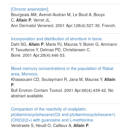
[Chronic arsenicism].
Bourgeais AM, Avenel-Audran M, Le Bouil A, Bouyx
C,
Allain P
, Verret JL.
Ann Dermatol Venereol. 2001 Apr;128(4):527-30. French.
Incorporation and distribution of strontium in bone.
Dahl SG,
Allain P
, Marie PJ, Mauras Y, Boivin G, Ammann
P, Tsouderos Y, Delmas PD, Christiansen C.
Bone. 2001 Apr;28(4):446-53.
Blood mercury concentrations in the population of Rabat
area, Morocco.
Khassouani CD, Soulaymani R, Jana M, Mauras Y,
Allain
P
.
Bull Environ Contam Toxicol. 2001 Apr;66(4):439-42. No
abstract available.
Comparison of the reactivity of oxaliplatin,
pt(diaminocyclohexane)Cl2 and pt(diaminocyclohexane1)
(OH2)2(2+) with guanosine and L-methionine.
Verstraete S, Heudi O, Cailleux A,
Allain P
.