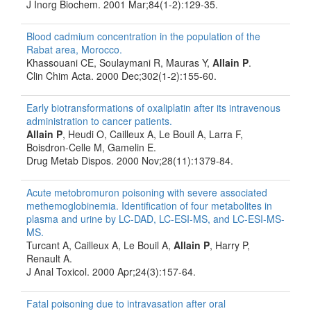
J Inorg Biochem. 2001 Mar;84(1-2):129-35.
Blood cadmium concentration in the population of the
Rabat area, Morocco.
Khassouani CE, Soulaymani R, Mauras Y,
Allain P
.
Clin Chim Acta. 2000 Dec;302(1-2):155-60.
Early biotransformations of oxaliplatin after its intravenous
administration to cancer patients.
Allain P
, Heudi O, Cailleux A, Le Bouil A, Larra F,
Boisdron-Celle M, Gamelin E.
Drug Metab Dispos. 2000 Nov;28(11):1379-84.
Acute metobromuron poisoning with severe associated
methemoglobinemia. Identification of four metabolites in
plasma and urine by LC-DAD, LC-ESI-MS, and LC-ESI-MS-
MS.
Turcant A, Cailleux A, Le Bouil A,
Allain P
, Harry P,
Renault A.
J Anal Toxicol. 2000 Apr;24(3):157-64.
Fatal poisoning due to intravasation after oral