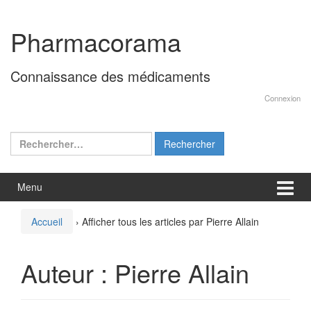
Aller
Sauter
au
au
Pharmacorama
contenu
menu
principal
Connaissance des médicaments
Connexion
Rechercher :
Menu
Accueil
›
Afficher tous les articles par Pierre Allain
Auteur :
Pierre Allain