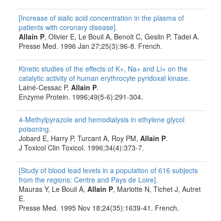
[Increase of sialic acid concentration in the plasma of
patients with coronary disease].
Allain P
, Olivier E, Le Bouil A, Benoit C, Geslin P, Tadei A.
Presse Med. 1996 Jan 27;25(3):96-8. French.
Kinetic studies of the effects of K+, Na+ and Li+ on the
catalytic activity of human erythrocyte pyridoxal kinase.
Lainé-Cessac P,
Allain P
.
Enzyme Protein. 1996;49(5-6):291-304.
4-Methylpyrazole and hemodialysis in ethylene glycol
poisoning.
Jobard E, Harry P, Turcant A, Roy PM,
Allain P
.
J Toxicol Clin Toxicol. 1996;34(4):373-7.
[Study of blood lead levels in a population of 616 subjects
from the regions: Centre and Pays de Loire].
Mauras Y, Le Bouil A,
Allain P
, Mariotte N, Tichet J, Autret
E.
Presse Med. 1995 Nov 18;24(35):1639-41. French.