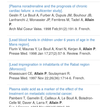
[Plasma noradrenaline and the prognosis of chronic
cardiac failure: a multicenter study].
Geslin P, Le Bouil A, Furber A, Dupuis JM, Bouhour JB,
Lanfranchi J, Monassier JP, Ferrières M, Tadeï A,
Allain
P
.
Arch Mal Coeur Vaiss. 1998 Feb;91(2):191-9. French.
[Lead blood levels in children under 6 years of age in the
Mans region].
Flurin V, Mauras Y, Le Bouil A, Krari N, Kerjan A,
Allain P
.
Presse Med. 1998 Jan 17;27(2):57-9. Review. French.
[Lead impregnation in inhabitants of the Rabat region
(Morocco)].
Khassouani CE,
Allain P
, Soulaymani R.
Presse Med. 1997 Nov 22;26(36):1714-6. French.
Plasma sialic acid as a marker of the effect of the
treatment on metastatic colorectal cancer.
Painbeni T, Gamelin E, Cailleux A, Le Bouil A, Boisdron-
Celle M, Daver A, Larra F,
Allain P
.