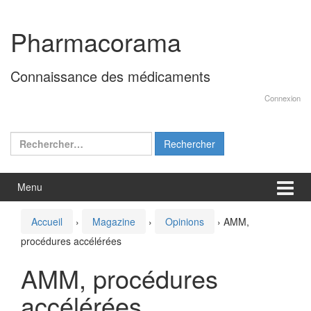
Aller
Sauter
au
au
Pharmacorama
contenu
menu
principal
Connaissance des médicaments
Connexion
Rechercher :
Menu
Accueil
›
Magazine
›
Opinions
›
AMM,
procédures accélérées
AMM, procédures
accélérées