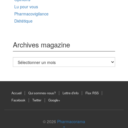
Lu pour vous
Pharmacovigilance
Diététique
Archives magazine
Archives
magazine
Accueil
Qui sommes-nous?
Lettre d’info
Flux RSS
Facebook
Twitter
Google+
© 2026
Pharmacorama
↑