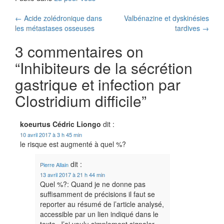
Navigation
←
Acide zolédronique dans
Valbénazine et dyskinésies
les métastases osseuses
tardives
→
des
3 commentaires on
articles
“
Inhibiteurs de la sécrétion
gastrique et infection par
Clostridium difficile
”
koeurtus Cédric Liongo
dit :
10 avril 2017 à 3 h 45 min
le risque est augmenté à quel %?
dit :
Pierre Allain
13 avril 2017 à 21 h 44 min
Quel %?: Quand je ne donne pas
suffisamment de précisions il faut se
reporter au résumé de l’article analysé,
accessible par un lien indiqué dans le