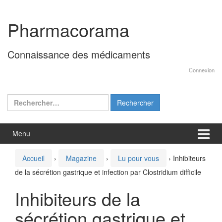
Aller
Sauter
au
au
Pharmacorama
contenu
menu
principal
Connaissance des médicaments
Connexion
Rechercher :
Menu
Accueil
›
Magazine
›
Lu pour vous
›
Inhibiteurs
de la sécrétion gastrique et infection par Clostridium difficile
Inhibiteurs de la
sécrétion gastrique et