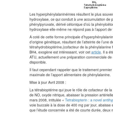
Les hyperphénylalaninémies résultent le plus souven
hydroxylase, ce qui conduit à une accumulation de 
phénylpyruvate, dérivé cétonique d’où la phénylcétonu
hydroxylase elle-même ne répond pas à l’apport de 
A coté de cette forme principale d’hyperphénylalan
d’origine génétique, résultant de l’atteinte de l’un
tétrahydrobioptérine,(cofacteur de la phénylalanine 
BH4, exogène est intéressant, voir cet
article
. Il a 
ATU, actuellement une préparation commerciale de s
disponible.
Il faut cependant rappeler que le traitement premie
maximale de l’apport alimentaire de phénylalanine.
Mise à jour Avril 2008 :
La tétrabioptérine qui joue le rôle de cofacteur de 
de NO, oxyde nitrique, abaisser la pression artérie
mars 2008, intitulée «
Tetrabiopterin : a novel antih
voie buccale à la dose de 400 mg par jour, abaisse ef
que l’étude concernée a été de courte durée, deux m