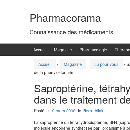
Aller
Sauter
au
au
Pharmacorama
contenu
menu
principal
Connaissance des médicaments
Accueil
Magazine
Pharmacologie
Thérape
Accueil
›
Magazine
›
Lu pour vous
›
S
de la phénylcétonurie
Saproptérine, tétrah
dans le traitement d
Posté le
10 mars 2008
de
Pierre Allain
La saproptérine ou tétrahydrobioptérine, BH4,(sapro
molécule endogène synthétisée par l’organisme à part