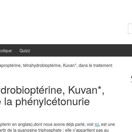
Re
utique
Quizz
aproptérine, tétrahydrobioptérine, Kuvan*, dans le traitement
ydrobioptérine, Kuvan*,
e la phénylcétonurie
pterin en anglais),dont nous avons déjà parlé, voir
ici
,
est une
ir de la guanosine triphosphate ; elle n’appartient pas au