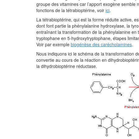
groupe des vitamines car l’apport exogène semble né
fonctions de la tétrabioptérine, voir
ici
.
La tétrabioptérine, qui est la forme réduite active, 
dont font partie la phénylalanine hydroxylase, la ty
entraînant la transformation de la phénylalanine en 
tryptophane en 5-hydroxytryptophane, étapes limitan
Voir par exemple
biogénèse des carécholamines
.
Nous indiquons ici le schéma de la transformation de
convertie au cours de la réaction en dihydrobioptér
la dihydrobioptérine réductase.