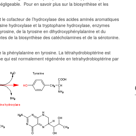
gligeable. Pour en savoir plus sur la biosynthèse et les
est le cofacteur de l’hydroxylase des acides aminés aromatiques
rosine hydroxylase et la tryptophane hydroxylase, enzymes
tyrosine, de la tyrosine en dihydroxyphénylalanine et du
tes de la biosynthèse des catécholamines et de la sérotonine.
 la phénylalanine en tyrosine. La tétrahydrobioptérine est
ine qui est normalement régénérée en tetrahydrobioptérine par