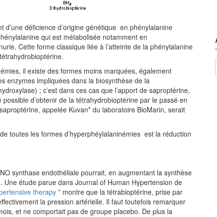
t d’une déficience d’origine génétique en phénylalanine
phénylalanine qui est métabolisée notamment en
rie. Cette forme classique liée à l’atteinte de la phénylalanine
tétrahydrobioptérine.
inémies, il existe des formes moins marquées, également
e des enzymes impliquées dans la biosynthèse de la
hydroxylase) ; c’est dans ces cas que l’apport de saproptérine,
été possible d’obtenir de la tétrahydrobioptérine par le passé en
aproptérine, appelée Kuvan* du laboratoire BioMarin, serait
r de toutes les formes d’hyperphéylalaninémies est la réduction
la NO synthase endothéliale pourrait, en augmentant la synthèse
lle. Une étude parue dans Journal of Human Hypertension de
ypertensive therapy
” montre que la tétrabioptérine, prise par
fectivement la pression artérielle. Il faut toutefois remarquer
ois, et ne comportait pas de groupe placebo. De plus la