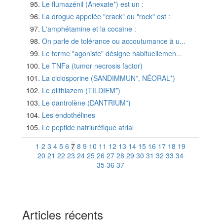
Le flumazénil (Anexate*) est un :
La drogue appelée "crack" ou "rock" est :
L'amphétamine et la cocaïne :
On parle de tolérance ou accoutumance à u...
Le terme "agoniste" désigne habituellemen...
Le TNFa (tumor necrosis factor)
La ciclosporine (SANDIMMUN*, NÉORAL*)
Le dilthiazem (TILDIEM*)
Le dantrolène (DANTRIUM*)
Les endothélines
Le peptide natriurétique atrial
1
2
3
4
5
6
7
8
9
10
11
12
13
14
15
16
17
18
19
20
21
22
23
24
25
26
27
28
29
30
31
32
33
34
35
36
37
Articles récents