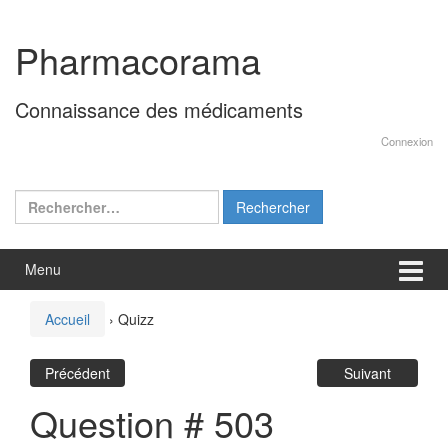
Aller
Sauter
au
au
Pharmacorama
contenu
menu
principal
Connaissance des médicaments
Connexion
Rechercher :
Menu
Accueil
›
Quizz
Précédent
Suivant
Question # 503