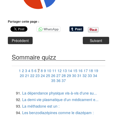
Partager cette page :
WhatsApp
Précédent
Suivant
Sommaire quizz
1
2
3
4
5
6
7
8
9
10
11
12
13
14
15
16
17
18
19
20
21
22
23
24
25
26
27
28
29
30
31
32
33
34
35
36
37
La dépendance physique vis-à-vis d'une su...
La demi-vie plasmatique d'un médicament e...
La méthadone est un :
Les benzodiazépines comme le diazépam :