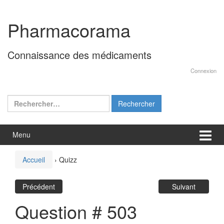
Aller
Sauter
au
au
Pharmacorama
contenu
menu
principal
Connaissance des médicaments
Connexion
Rechercher :
Menu
Accueil
›
Quizz
Précédent
Suivant
Question # 503