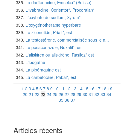
La darifénacine, Emselex* (Suisse)
L'ivabradine, Corlentor*, Procoralan*
L'oxybate de sodium, Xyrem*,
L'oxygénothérapie hyperbare
Le ziconotide, Prialt*, est
La testostérone, commercialisée sous le n...
Le posaconazole, Noxafil*, est
L'aliskiren ou aliskirène, Rasilez* est
L'ibogaïne
La pipéraquine est
La carbétocine, Pabal*, est
1
2
3
4
5
6
7
8
9
10
11
12
13
14
15
16
17
18
19
20
21
22
23
24
25
26
27
28
29
30
31
32
33
34
35
36
37
Articles récents