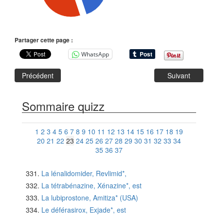
Partager cette page :
WhatsApp
Précédent
Suivant
Sommaire quizz
1
2
3
4
5
6
7
8
9
10
11
12
13
14
15
16
17
18
19
20
21
22
23
24
25
26
27
28
29
30
31
32
33
34
35
36
37
La lénalidomider, Revlimid*,
La tétrabénazine, Xénazine*, est
La lubiprostone, Amitiza* (USA)
Le déférasirox, Exjade*, est