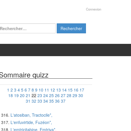
Connexion
chercher :
Sommaire quizz
1
2
3
4
5
6
7
8
9
10
11
12
13
14
15
16
17
18
19
20
21
22
23
24
25
26
27
28
29
30
31
32
33
34
35
36
37
L'atosiban, Tractocile*,
L'enfuvirtide, Fuzéon*,
L'emtricitabine, Emtriva*,