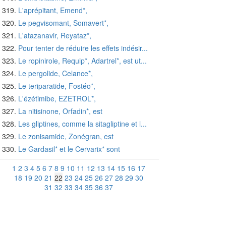
L'aprépitant, Emend*,
Le pegvisomant, Somavert*,
L'atazanavir, Reyataz*,
Pour tenter de réduire les effets indésir...
Le ropinirole, Requip*, Adartrel*, est ut...
Le pergolide, Celance*,
Le teriparatide, Fostéo*,
L'ézétimibe, EZETROL*,
La nitisinone, Orfadin*, est
Les gliptines, comme la sitagliptine et l...
Le zonisamide, Zonégran, est
Le Gardasil* et le Cervarix* sont
1
2
3
4
5
6
7
8
9
10
11
12
13
14
15
16
17
18
19
20
21
22
23
24
25
26
27
28
29
30
31
32
33
34
35
36
37