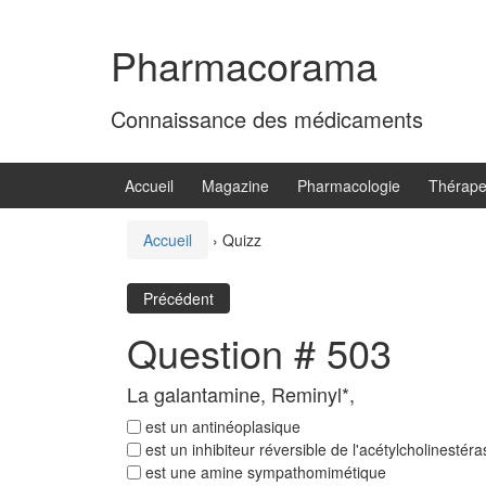
Aller
Sauter
au
au
Pharmacorama
contenu
menu
principal
Connaissance des médicaments
Accueil
Magazine
Pharmacologie
Thérape
Accueil
›
Quizz
Précédent
Question # 503
La galantamine, Reminyl*,
est un antinéoplasique
est un inhibiteur réversible de l'acétylcholinestéra
est une amine sympathomimétique