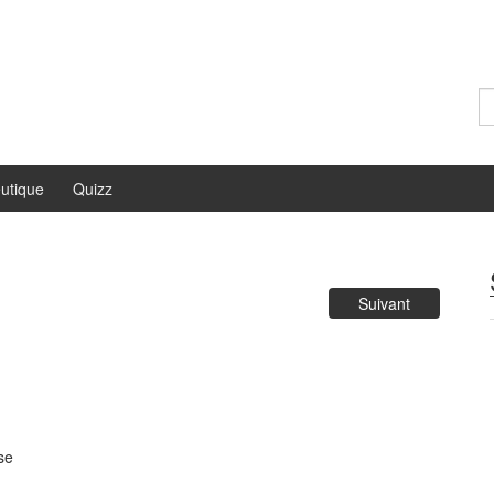
Re
utique
Quizz
Suivant
se