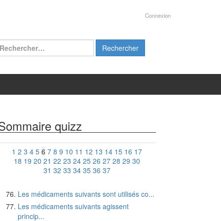
Connexion
chercher :
Sommaire quizz
1
2
3
4
5
6
7
8
9
10
11
12
13
14
15
16
17
18
19
20
21
22
23
24
25
26
27
28
29
30
31
32
33
34
35
36
37
Les médicaments suivants sont utilisés co...
Les médicaments suivants agissent
princip...