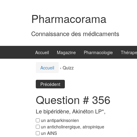
Aller
Sauter
au
au
Pharmacorama
contenu
menu
principal
Connaissance des médicaments
Accueil
Magazine
Pharmacologie
Thérape
Accueil
›
Quizz
Précédent
Question # 356
Le bipéridène, Akinéton LP*,
un antiparkinsonien
un anticholinergique, atropinique
un AINS