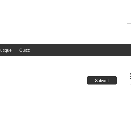
Re
utique
Quizz
Suivant