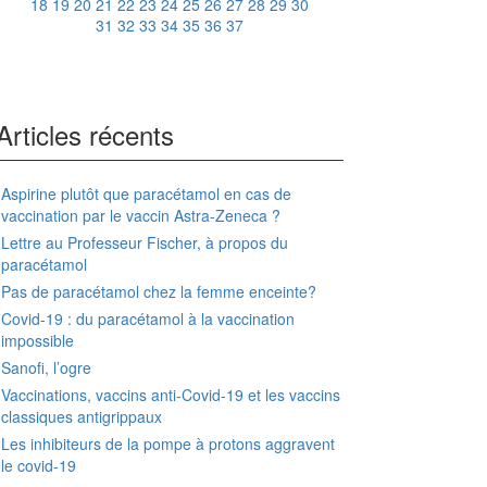
18
19
20
21
22
23
24
25
26
27
28
29
30
31
32
33
34
35
36
37
Articles récents
Aspirine plutôt que paracétamol en cas de
vaccination par le vaccin Astra-Zeneca ?
Lettre au Professeur Fischer, à propos du
paracétamol
Pas de paracétamol chez la femme enceinte?
Covid-19 : du paracétamol à la vaccination
impossible
Sanofi, l’ogre
Vaccinations, vaccins anti-Covid-19 et les vaccins
classiques antigrippaux
Les inhibiteurs de la pompe à protons aggravent
le covid-19