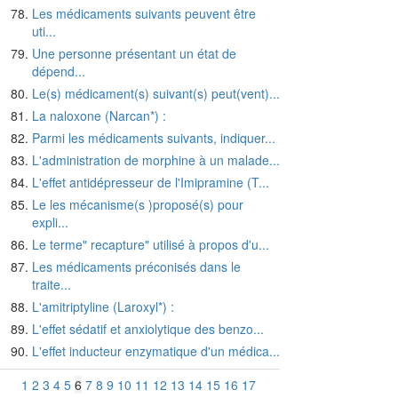
Les médicaments suivants peuvent être
uti...
Une personne présentant un état de
dépend...
Le(s) médicament(s) suivant(s) peut(vent)...
La naloxone (Narcan*) :
Parmi les médicaments suivants, indiquer...
L'administration de morphine à un malade...
L'effet antidépresseur de l'Imipramine (T...
Le les mécanisme(s )proposé(s) pour
expli...
Le terme" recapture" utilisé à propos d'u...
Les médicaments préconisés dans le
traite...
L'amitriptyline (Laroxyl*) :
L'effet sédatif et anxiolytique des benzo...
L'effet inducteur enzymatique d'un médica...
1
2
3
4
5
6
7
8
9
10
11
12
13
14
15
16
17