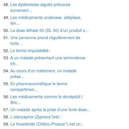
Les dyskinésies aiguës précoces
survenant...
Les médicaments urokinase, altéplase,
tén...
La dose léthale 50 (DL 50) d'un produit e...
Une personne prend régulièrement de
forte...
Le terme imputabilité :
A un malade présentant une somnolence
trè...
Au cours d'un traitement, un malade
prése...
En pharmacocinétique le terme
compartimen...
Les médicaments comme le donépézil (
Aric...
Un malade après la prise d'une forte dose...
L'olanzapine (Zyprexa*)est :
Le finastéride (Chibro-Proscar*) est un :