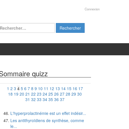
Connexion
chercher :
Sommaire quizz
1
2
3
4
5
6
7
8
9
10
11
12
13
14
15
16
17
18
19
20
21
22
23
24
25
26
27
28
29
30
31
32
33
34
35
36
37
L'hyperprolactinémie est un effet indésir...
Les antithyroïdiens de synthèse, comme
le...