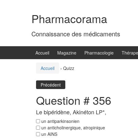
Aller
Sauter
au
au
Pharmacorama
contenu
menu
principal
Connaissance des médicaments
Accueil
Magazine
Pharmacologie
Thérape
Accueil
›
Quizz
Précédent
Question # 356
Le bipéridène, Akinéton LP*,
un antiparkinsonien
un anticholinergique, atropinique
un AINS