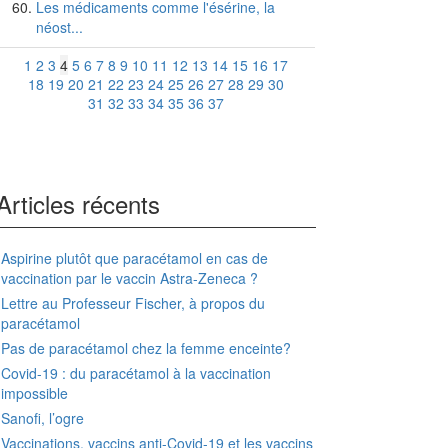
Les médicaments comme l'ésérine, la
néost...
1
2
3
4
5
6
7
8
9
10
11
12
13
14
15
16
17
18
19
20
21
22
23
24
25
26
27
28
29
30
31
32
33
34
35
36
37
Articles récents
Aspirine plutôt que paracétamol en cas de
vaccination par le vaccin Astra-Zeneca ?
Lettre au Professeur Fischer, à propos du
paracétamol
Pas de paracétamol chez la femme enceinte?
Covid-19 : du paracétamol à la vaccination
impossible
Sanofi, l’ogre
Vaccinations, vaccins anti-Covid-19 et les vaccins