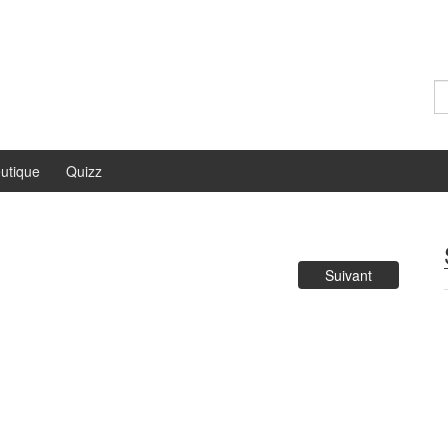
Re
utique
Quizz
Suivant