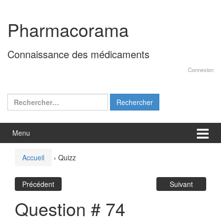
Aller
Sauter
au
au
Pharmacorama
contenu
menu
principal
Connaissance des médicaments
Connexion
Rechercher :
Menu
Accueil
›
Quizz
Précédent
Suivant
Question # 74