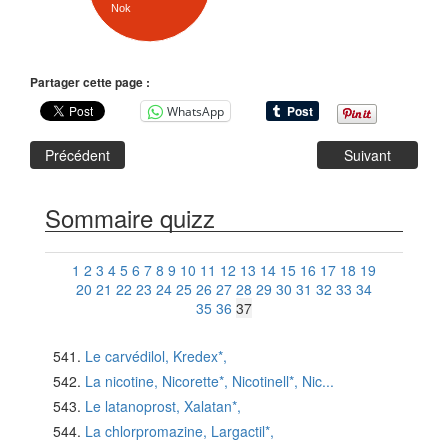
Nok
Partager cette page :
WhatsApp
Précédent
Suivant
Sommaire quizz
1
2
3
4
5
6
7
8
9
10
11
12
13
14
15
16
17
18
19
20
21
22
23
24
25
26
27
28
29
30
31
32
33
34
35
36
37
Le carvédilol, Kredex*,
La nicotine, Nicorette*, Nicotinell*, Nic...
Le latanoprost, Xalatan*,
La chlorpromazine, Largactil*,