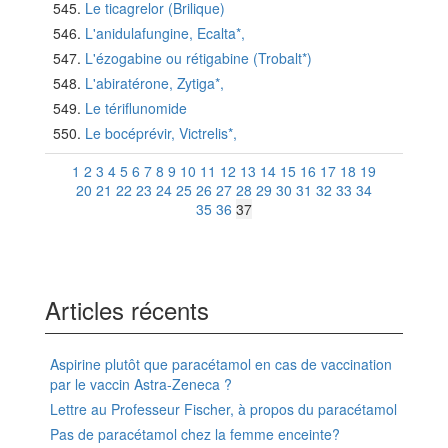
Le ticagrelor (Brilique)
L'anidulafungine, Ecalta*,
L'ézogabine ou rétigabine (Trobalt*)
L'abiratérone, Zytiga*,
Le tériflunomide
Le bocéprévir, Victrelis*,
1
2
3
4
5
6
7
8
9
10
11
12
13
14
15
16
17
18
19
20
21
22
23
24
25
26
27
28
29
30
31
32
33
34
35
36
37
Articles récents
Aspirine plutôt que paracétamol en cas de vaccination
par le vaccin Astra-Zeneca ?
Lettre au Professeur Fischer, à propos du paracétamol
Pas de paracétamol chez la femme enceinte?