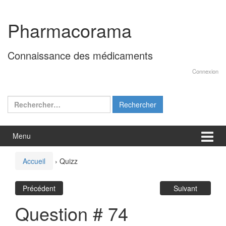
Aller
Sauter
au
au
Pharmacorama
contenu
menu
principal
Connaissance des médicaments
Connexion
Rechercher :
Menu
Accueil
›
Quizz
Précédent
Suivant
Question # 74