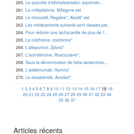
La quantité d'éthinylestradiol, exprimée...
La miféptistone, Mifégyne est
Le minoxidil, Regaine*, Alostil* est
Les médicaments suivants sont classés par...
Pour réduire une tachycardie de plus de 1...
La colchicine, colchicine*
L'allopurinol, Zyloric*
L'isotrétinoïne, Roaccutane*,
Sous la dénomination de béta-lactamines,...
L'adalimumab, Humira*
Le dutastéride, Avodart*
1
2
3
4
5
6
7
8
9
10
11
12
13
14
15
16
17
18
19
20
21
22
23
24
25
26
27
28
29
30
31
32
33
34
35
36
37
Articles récents