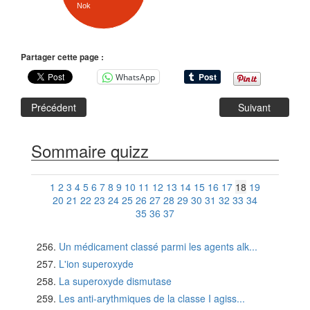
Nok
Partager cette page :
WhatsApp
Précédent
Suivant
Sommaire quizz
1
2
3
4
5
6
7
8
9
10
11
12
13
14
15
16
17
18
19
20
21
22
23
24
25
26
27
28
29
30
31
32
33
34
35
36
37
Un médicament classé parmi les agents alk...
L'ion superoxyde
La superoxyde dismutase
Les anti-arythmiques de la classe I agiss...