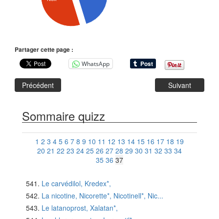
Partager cette page :
WhatsApp
Précédent
Suivant
Sommaire quizz
1
2
3
4
5
6
7
8
9
10
11
12
13
14
15
16
17
18
19
20
21
22
23
24
25
26
27
28
29
30
31
32
33
34
35
36
37
Le carvédilol, Kredex*,
La nicotine, Nicorette*, Nicotinell*, Nic...
Le latanoprost, Xalatan*,