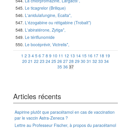
La chlorpromazine, Largactil*,
Le ticagrelor (Brilique)
L'anidulafungine, Ecalta*,
L'ézogabine ou rétigabine (Trobalt*)
L'abiratérone, Zytiga*,
Le tériflunomide
Le bocéprévir, Victrelis*,
1
2
3
4
5
6
7
8
9
10
11
12
13
14
15
16
17
18
19
20
21
22
23
24
25
26
27
28
29
30
31
32
33
34
35
36
37
Articles récents
Aspirine plutôt que paracétamol en cas de vaccination
par le vaccin Astra-Zeneca ?
Lettre au Professeur Fischer, à propos du paracétamol