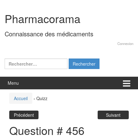
Aller
Sauter
au
au
Pharmacorama
contenu
menu
principal
Connaissance des médicaments
Connexion
Rechercher :
Menu
Accueil
›
Quizz
Précédent
Suivant
Question # 456