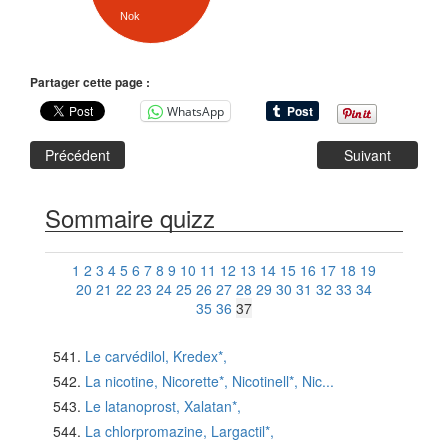
Nok
Partager cette page :
WhatsApp
Précédent
Suivant
Sommaire quizz
1
2
3
4
5
6
7
8
9
10
11
12
13
14
15
16
17
18
19
20
21
22
23
24
25
26
27
28
29
30
31
32
33
34
35
36
37
Le carvédilol, Kredex*,
La nicotine, Nicorette*, Nicotinell*, Nic...
Le latanoprost, Xalatan*,
La chlorpromazine, Largactil*,