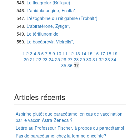
Le ticagrelor (Brilique)
L'anidulafungine, Ecalta*,
L'ézogabine ou rétigabine (Trobalt*)
L'abiratérone, Zytiga*,
Le tériflunomide
Le bocéprévir, Victrelis*,
1
2
3
4
5
6
7
8
9
10
11
12
13
14
15
16
17
18
19
20
21
22
23
24
25
26
27
28
29
30
31
32
33
34
35
36
37
Articles récents
Aspirine plutôt que paracétamol en cas de vaccination
par le vaccin Astra-Zeneca ?
Lettre au Professeur Fischer, à propos du paracétamol
Pas de paracétamol chez la femme enceinte?