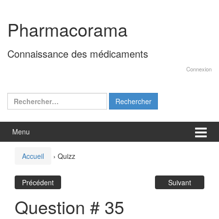
Aller
Sauter
au
au
Pharmacorama
contenu
menu
principal
Connaissance des médicaments
Connexion
Rechercher :
Menu
Accueil
›
Quizz
Précédent
Suivant
Question # 35