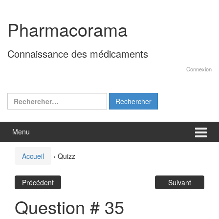
Aller
Sauter
au
au
Pharmacorama
contenu
menu
principal
Connaissance des médicaments
Connexion
Rechercher :
Menu
Accueil
›
Quizz
Précédent
Suivant
Question # 35