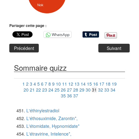
Nok
Partager cette page :
WhatsApp
Précédent
Suivant
Sommaire quizz
1
2
3
4
5
6
7
8
9
10
11
12
13
14
15
16
17
18
19
20
21
22
23
24
25
26
27
28
29
30
31
32
33
34
35
36
37
L'éthinylestradiol
L'éthosuximide, Zarontin*,
L'étomidate, Hypnomidate*
L'étravirine, Intelence*,