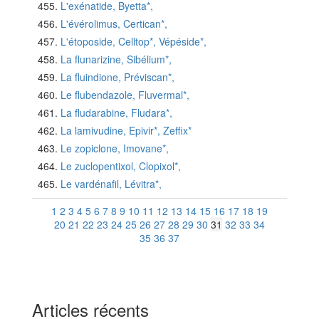
L'exénatide, Byetta*,
L'évérolimus, Certican*,
L'étoposide, Celltop*, Vépéside*,
La flunarizine, Sibélium*,
La fluindione, Préviscan*,
Le flubendazole, Fluvermal*,
La fludarabine, Fludara*,
La lamivudine, Epivir*, Zeffix*
Le zopiclone, Imovane*,
Le zuclopentixol, Clopixol*,
Le vardénafil, Lévitra*,
1
2
3
4
5
6
7
8
9
10
11
12
13
14
15
16
17
18
19
20
21
22
23
24
25
26
27
28
29
30
31
32
33
34
35
36
37
Articles récents