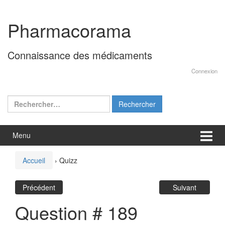
Aller
Sauter
au
au
Pharmacorama
contenu
menu
principal
Connaissance des médicaments
Connexion
Rechercher :
Menu
Accueil
›
Quizz
Précédent
Suivant
Question # 189