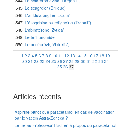
La chlorpromazine, Largactil*,
Le ticagrelor (Brilique)
L'anidulafungine, Ecalta*,
L'ézogabine ou rétigabine (Trobalt*)
L'abiratérone, Zytiga*,
Le tériflunomide
Le bocéprévir, Victrelis*,
1
2
3
4
5
6
7
8
9
10
11
12
13
14
15
16
17
18
19
20
21
22
23
24
25
26
27
28
29
30
31
32
33
34
35
36
37
Articles récents
Aspirine plutôt que paracétamol en cas de vaccination
par le vaccin Astra-Zeneca ?
Lettre au Professeur Fischer, à propos du paracétamol