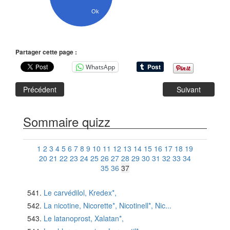
Ok
Partager cette page :
WhatsApp
Précédent
Suivant
Sommaire quizz
1
2
3
4
5
6
7
8
9
10
11
12
13
14
15
16
17
18
19
20
21
22
23
24
25
26
27
28
29
30
31
32
33
34
35
36
37
Le carvédilol, Kredex*,
La nicotine, Nicorette*, Nicotinell*, Nic...
Le latanoprost, Xalatan*,