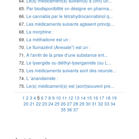
Le(s) médicament(s) suivant(s) a (ont) un...
Par biodisponibilité on désigne en pharma...
Le cannabis par le tétrahydrocannabinol q...
Les médicaments suivants agissent princip...
La morphine :
La méthadone est un :
Le flumazénil (Anexate*) est un :
A l'arrêt de la prise d'une substance ent...
Le lysergide ou diéthyl-lysergamide (ou L...
Les médicaments suivants sont des neurole...
L 'anandamide :
Le(s) médicament(s) est (sont)souvent pre...
1
2
3
4
5
6
7
8
9
10
11
12
13
14
15
16
17
18
19
20
21
22
23
24
25
26
27
28
29
30
31
32
33
34
35
36
37