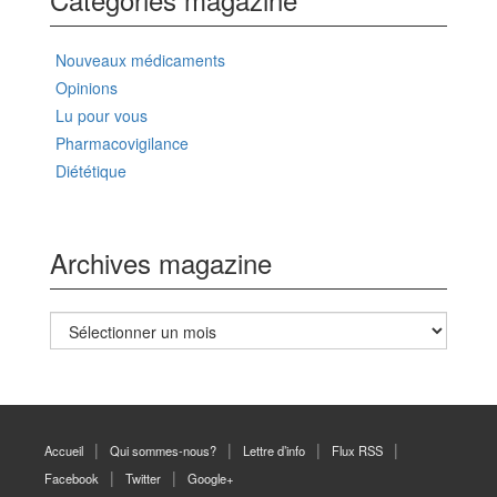
Nouveaux médicaments
Opinions
Lu pour vous
Pharmacovigilance
Diététique
Archives magazine
Archives
magazine
Accueil
Qui sommes-nous?
Lettre d’info
Flux RSS
Facebook
Twitter
Google+