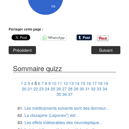
Ok
Partager cette page :
WhatsApp
Précédent
Suivant
Sommaire quizz
1
2
3
4
5
6
7
8
9
10
11
12
13
14
15
16
17
18
19
20
21
22
23
24
25
26
27
28
29
30
31
32
33
34
35
36
37
Les médicaments suivants sont des donneur...
La clozapine (Leponex*) est :
Les effets indésirables des neuroleptique...