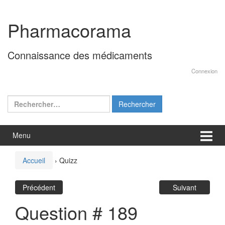
Aller
Sauter
au
au
Pharmacorama
contenu
menu
principal
Connaissance des médicaments
Connexion
Rechercher :
Menu
Accueil
›
Quizz
Précédent
Suivant
Question # 189