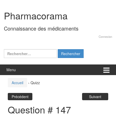
Aller
Sauter
au
au
Pharmacorama
contenu
menu
principal
Connaissance des médicaments
Connexion
Rechercher :
Menu
Accueil
›
Quizz
Précédent
Suivant
Question # 147