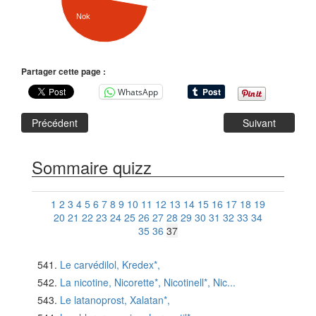
Nok
Partager cette page :
WhatsApp
Précédent
Suivant
Sommaire quizz
1
2
3
4
5
6
7
8
9
10
11
12
13
14
15
16
17
18
19
20
21
22
23
24
25
26
27
28
29
30
31
32
33
34
35
36
37
Le carvédilol, Kredex*,
La nicotine, Nicorette*, Nicotinell*, Nic...
Le latanoprost, Xalatan*,