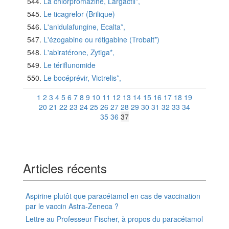
La chlorpromazine, Largactil*,
Le ticagrelor (Brilique)
L'anidulafungine, Ecalta*,
L'ézogabine ou rétigabine (Trobalt*)
L'abiratérone, Zytiga*,
Le tériflunomide
Le bocéprévir, Victrelis*,
1
2
3
4
5
6
7
8
9
10
11
12
13
14
15
16
17
18
19
20
21
22
23
24
25
26
27
28
29
30
31
32
33
34
35
36
37
Articles récents
Aspirine plutôt que paracétamol en cas de vaccination
par le vaccin Astra-Zeneca ?
Lettre au Professeur Fischer, à propos du paracétamol