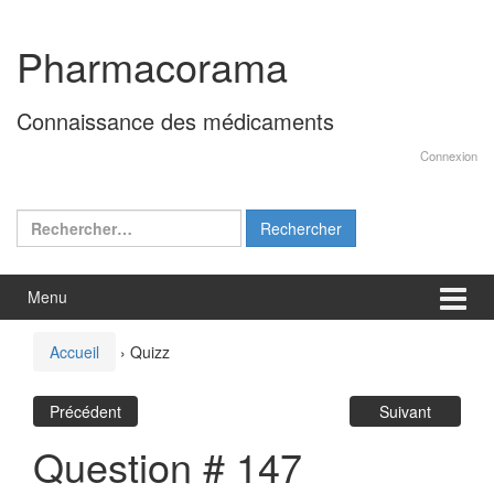
Aller
Sauter
au
au
Pharmacorama
contenu
menu
principal
Connaissance des médicaments
Connexion
Rechercher :
Menu
Accueil
›
Quizz
Précédent
Suivant
Question # 147