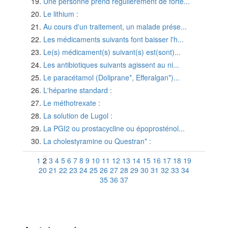
Une personne prend régulièrement de forte...
Le lithium :
Au cours d'un traitement, un malade prése...
Les médicaments suivants font baisser l'h...
Le(s) médicament(s) suivant(s) est(sont)...
Les antibiotiques suivants agissent au ni...
Le paracétamol (Doliprane*, Efferalgan*)...
L'héparine standard :
Le méthotrexate :
La solution de Lugol :
La PGI2 ou prostacycline ou époprosténol...
La cholestyramine ou Questran* :
1
2
3
4
5
6
7
8
9
10
11
12
13
14
15
16
17
18
19
20
21
22
23
24
25
26
27
28
29
30
31
32
33
34
35
36
37