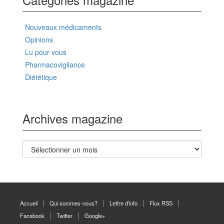
Nouveaux médicaments
Opinions
Lu pour vous
Pharmacovigilance
Diététique
Archives magazine
Archives
magazine
Accueil
Qui sommes-nous?
Lettre d’info
Flux RSS
Facebook
Twitter
Google+