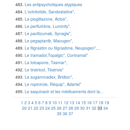
Les antipsychotiques atypiques
L'octréotide, Sandostatine*,
La pioglitazone, Actos*,
Le perflutrène, Luminity*,
Le pavilizumab, Synagis*,
Le pegaptanib, Macugen*,
Le filgrastim ou filgrastime, Neupogen*,...
Le tramadol,Topalgic*, Contramal*
La tolcapone, Tasmar*,
Le tiratricol, Téatrois*
Le sugammadex, Bridion*,
Le ropinirole, Réquip*, Adartel*
Le saquinavir et les médicaments dont la...
1
2
3
4
5
6
7
8
9
10
11
12
13
14
15
16
17
18
19
20
21
22
23
24
25
26
27
28
29
30
31
32
33
34
35
36
37