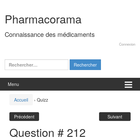
Aller
Sauter
au
au
Pharmacorama
contenu
menu
principal
Connaissance des médicaments
Connexion
Rechercher :
Menu
Accueil
›
Quizz
Précédent
Suivant
Question # 212