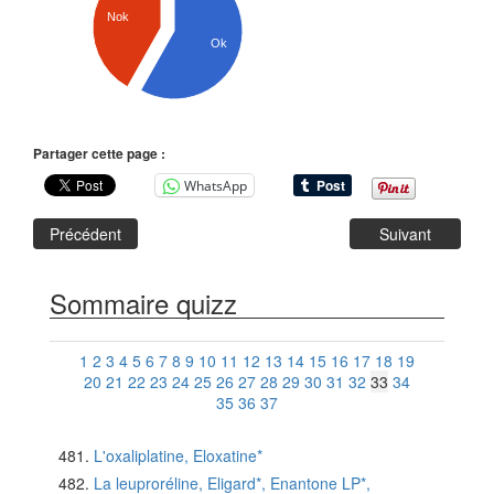
Nok
Ok
Partager cette page :
WhatsApp
Précédent
Suivant
Sommaire quizz
1
2
3
4
5
6
7
8
9
10
11
12
13
14
15
16
17
18
19
20
21
22
23
24
25
26
27
28
29
30
31
32
33
34
35
36
37
L'oxaliplatine, Eloxatine*
La leuproréline, Eligard*, Enantone LP*,