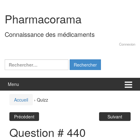
Aller
Sauter
au
au
Pharmacorama
contenu
menu
principal
Connaissance des médicaments
Connexion
Rechercher :
Menu
Accueil
›
Quizz
Précédent
Suivant
Question # 440