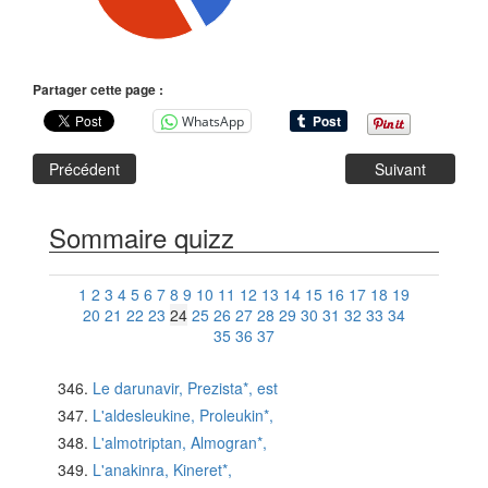
Partager cette page :
WhatsApp
Précédent
Suivant
Sommaire quizz
1
2
3
4
5
6
7
8
9
10
11
12
13
14
15
16
17
18
19
20
21
22
23
24
25
26
27
28
29
30
31
32
33
34
35
36
37
Le darunavir, Prezista*, est
L'aldesleukine, Proleukin*,
L'almotriptan, Almogran*,
L'anakinra, Kineret*,