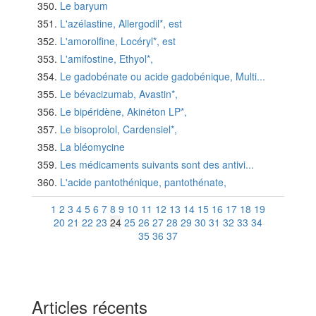
Le baryum
L'azélastine, Allergodil*, est
L'amorolfine, Locéryl*, est
L'amifostine, Ethyol*,
Le gadobénate ou acide gadobénique, Multi...
Le bévacizumab, Avastin*,
Le bipéridène, Akinéton LP*,
Le bisoprolol, Cardensiel*,
La bléomycine
Les médicaments suivants sont des antivi...
L'acide pantothénique, pantothénate,
1
2
3
4
5
6
7
8
9
10
11
12
13
14
15
16
17
18
19
20
21
22
23
24
25
26
27
28
29
30
31
32
33
34
35
36
37
Articles récents