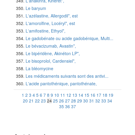
L'anakinra, Kineret*,
Le baryum
L'azélastine, Allergodil*, est
L'amorolfine, Locéryl*, est
L'amifostine, Ethyol*,
Le gadobénate ou acide gadobénique, Multi...
Le bévacizumab, Avastin*,
Le bipéridène, Akinéton LP*,
Le bisoprolol, Cardensiel*,
La bléomycine
Les médicaments suivants sont des antivi...
L'acide pantothénique, pantothénate,
1
2
3
4
5
6
7
8
9
10
11
12
13
14
15
16
17
18
19
20
21
22
23
24
25
26
27
28
29
30
31
32
33
34
35
36
37