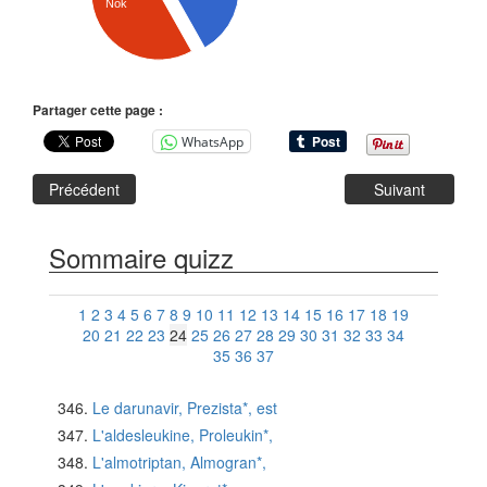
Nok
Partager cette page :
WhatsApp
Précédent
Suivant
Sommaire quizz
1
2
3
4
5
6
7
8
9
10
11
12
13
14
15
16
17
18
19
20
21
22
23
24
25
26
27
28
29
30
31
32
33
34
35
36
37
Le darunavir, Prezista*, est
L'aldesleukine, Proleukin*,
L'almotriptan, Almogran*,