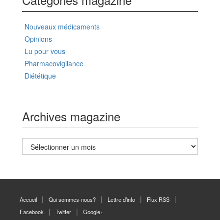
Nouveaux médicaments
Opinions
Lu pour vous
Pharmacovigilance
Diététique
Archives magazine
Archives
magazine
Accueil
Qui sommes-nous?
Lettre d’info
Flux RSS
Facebook
Twitter
Google+