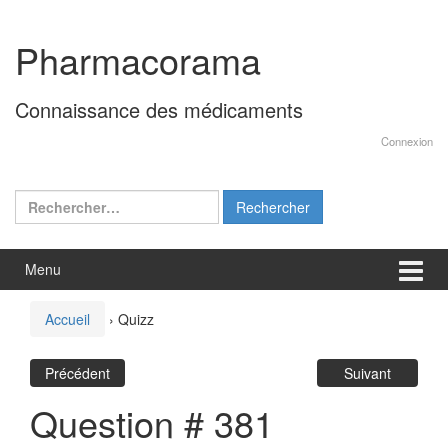
Aller
Sauter
au
au
Pharmacorama
contenu
menu
principal
Connaissance des médicaments
Connexion
Rechercher :
Menu
Accueil
›
Quizz
Précédent
Suivant
Question # 381