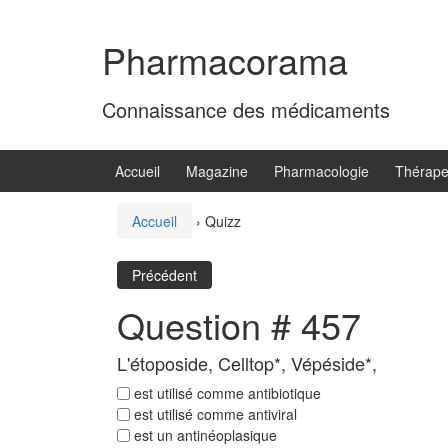
Aller
Sauter
au
au
Pharmacorama
contenu
menu
principal
Connaissance des médicaments
Accueil
Magazine
Pharmacologie
Thérape
Accueil
›
Quizz
Précédent
Question # 457
L'étoposide, Celltop*, Vépéside*,
est utilisé comme antibiotique
est utilisé comme antiviral
est un antinéoplasique