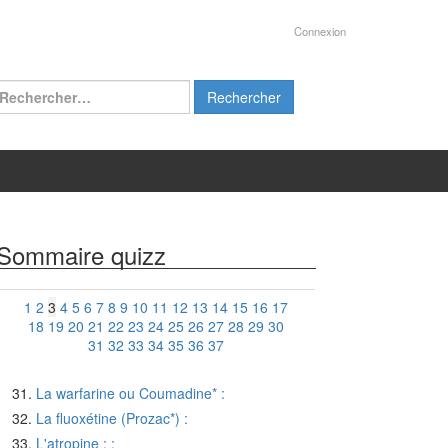
Connexion
chercher :
Sommaire quizz
1
2
3
4
5
6
7
8
9
10
11
12
13
14
15
16
17
18
19
20
21
22
23
24
25
26
27
28
29
30
31
32
33
34
35
36
37
La warfarine ou Coumadine* :
La fluoxétine (Prozac*) :
L'atropine : :