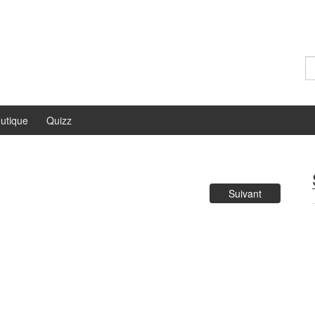
Re
utique
Quizz
Suivant