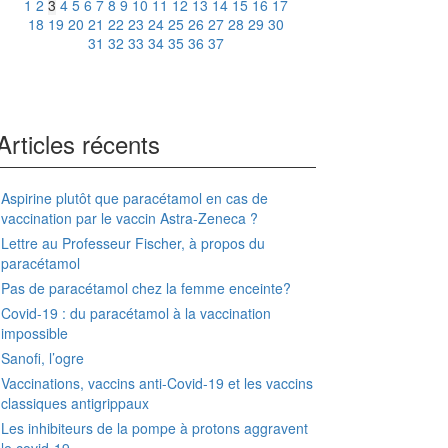
1
2
3
4
5
6
7
8
9
10
11
12
13
14
15
16
17
18
19
20
21
22
23
24
25
26
27
28
29
30
31
32
33
34
35
36
37
Articles récents
Aspirine plutôt que paracétamol en cas de
vaccination par le vaccin Astra-Zeneca ?
Lettre au Professeur Fischer, à propos du
paracétamol
Pas de paracétamol chez la femme enceinte?
Covid-19 : du paracétamol à la vaccination
impossible
Sanofi, l’ogre
Vaccinations, vaccins anti-Covid-19 et les vaccins
classiques antigrippaux
Les inhibiteurs de la pompe à protons aggravent