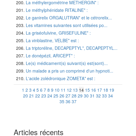
La méthylergométrine METHERGIN* :
Le méthylphénidate RITALINE* :
Le ganirelix ORGALUTRAN* et le cétrorelix...
Les vitamines suivantes sont utilisées po...
La griséofulvine, GRISEFULINE* :
La vinblastine, VELBE* est :
La triptoréline, DECAPEPTYL*, DECAPEPTYL...
Le donépézil, ARICEPT* :
Le(s) médicament(s) suivant(s) est(sont)...
Un malade a pris un comprimé d'un hypnoti...
L'acide zolédronique ZOMETA* est :
1
2
3
4
5
6
7
8
9
10
11
12
13
14
15
16
17
18
19
20
21
22
23
24
25
26
27
28
29
30
31
32
33
34
35
36
37
Articles récents