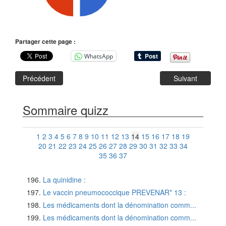
Partager cette page :
WhatsApp
Précédent
Suivant
Sommaire quizz
1
2
3
4
5
6
7
8
9
10
11
12
13
14
15
16
17
18
19
20
21
22
23
24
25
26
27
28
29
30
31
32
33
34
35
36
37
La quinidine :
Le vaccin pneumococcique PREVENAR* 13 :
Les médicaments dont la dénomination comm...
Les médicaments dont la dénomination comm...