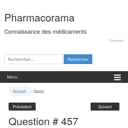
Aller
Sauter
au
au
Pharmacorama
contenu
menu
principal
Connaissance des médicaments
Connexion
Rechercher :
Menu
Accueil
›
Quizz
Précédent
Suivant
Question # 457