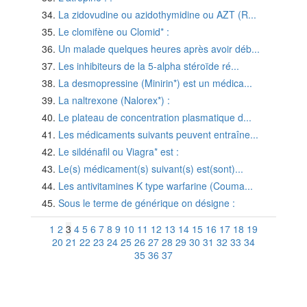
La zidovudine ou azidothymidine ou AZT (R...
Le clomifène ou Clomid* :
Un malade quelques heures après avoir déb...
Les inhibiteurs de la 5-alpha stéroïde ré...
La desmopressine (Minirin*) est un médica...
La naltrexone (Nalorex*) :
Le plateau de concentration plasmatique d...
Les médicaments suivants peuvent entraîne...
Le sildénafil ou Viagra* est :
Le(s) médicament(s) suivant(s) est(sont)...
Les antivitamines K type warfarine (Couma...
Sous le terme de générique on désigne :
1
2
3
4
5
6
7
8
9
10
11
12
13
14
15
16
17
18
19
20
21
22
23
24
25
26
27
28
29
30
31
32
33
34
35
36
37