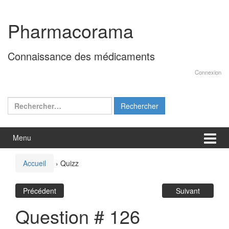
Aller
Sauter
au
au
Pharmacorama
contenu
menu
principal
Connaissance des médicaments
Connexion
Rechercher :
Menu
Accueil
›
Quizz
Précédent
Suivant
Question # 126