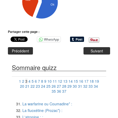
Ok
Partager cette page :
WhatsApp
Précédent
Suivant
Sommaire quizz
1
2
3
4
5
6
7
8
9
10
11
12
13
14
15
16
17
18
19
20
21
22
23
24
25
26
27
28
29
30
31
32
33
34
35
36
37
La warfarine ou Coumadine* :
La fluoxétine (Prozac*) :
L'atropine : :