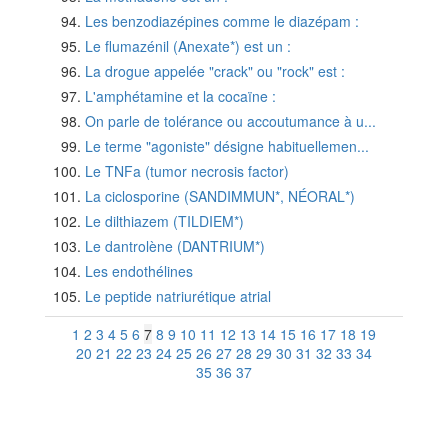
Les benzodiazépines comme le diazépam :
Le flumazénil (Anexate*) est un :
La drogue appelée "crack" ou "rock" est :
L'amphétamine et la cocaïne :
On parle de tolérance ou accoutumance à u...
Le terme "agoniste" désigne habituellemen...
Le TNFa (tumor necrosis factor)
La ciclosporine (SANDIMMUN*, NÉORAL*)
Le dilthiazem (TILDIEM*)
Le dantrolène (DANTRIUM*)
Les endothélines
Le peptide natriurétique atrial
1
2
3
4
5
6
7
8
9
10
11
12
13
14
15
16
17
18
19
20
21
22
23
24
25
26
27
28
29
30
31
32
33
34
35
36
37