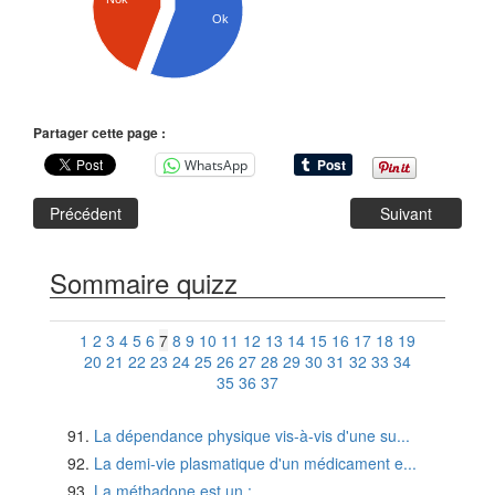
Ok
Partager cette page :
WhatsApp
Précédent
Suivant
Sommaire quizz
1
2
3
4
5
6
7
8
9
10
11
12
13
14
15
16
17
18
19
20
21
22
23
24
25
26
27
28
29
30
31
32
33
34
35
36
37
La dépendance physique vis-à-vis d'une su...
La demi-vie plasmatique d'un médicament e...
La méthadone est un :