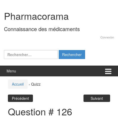
Aller
Sauter
au
au
Pharmacorama
contenu
menu
principal
Connaissance des médicaments
Connexion
Rechercher :
Menu
Accueil
›
Quizz
Précédent
Suivant
Question # 126