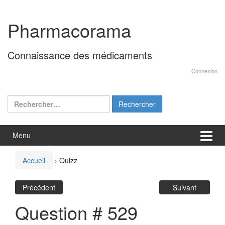
Aller
Sauter
au
au
Pharmacorama
contenu
menu
principal
Connaissance des médicaments
Connexion
Rechercher :
Menu
Accueil
›
Quizz
Précédent
Suivant
Question # 529