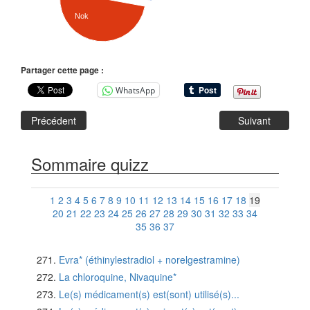
Nok
Partager cette page :
WhatsApp
Précédent
Suivant
Sommaire quizz
1
2
3
4
5
6
7
8
9
10
11
12
13
14
15
16
17
18
19
20
21
22
23
24
25
26
27
28
29
30
31
32
33
34
35
36
37
Evra* (éthinylestradiol + norelgestramine)
La chloroquine, Nivaquine*
Le(s) médicament(s) est(sont) utilisé(s)...