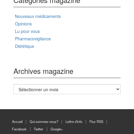
Nouveaux médicaments
Opinions
Lu pour vous
Pharmacovigilance
Diététique
Archives magazine
Archives
magazine
Accueil
Qui sommes-nous?
Lettre d’info
Flux RSS
Facebook
Twitter
Google+