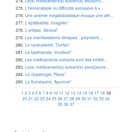
Le(s) médicament(s) suivant(s) est(sont)...
L'héméralopie ou difficulté excessive à v...
Une anémie mégaloblastique évoque une déf...
L'eptifibatide, Integrilin*
L'orlistat, Xénical*
Les manifestations cliniques : polynévrit...
Le racécadotril, Tiorfan*
Le lopéramide, Imodium*
Les médicaments suivants sont des inhibit...
Le(s) médicament(s) suivant(s) peut(peuve...
Le clopidrogel, Plavix*
La fluméquine, Apurone*
1
2
3
4
5
6
7
8
9
10
11
12
13
14
15
16
17
18
19
20
21
22
23
24
25
26
27
28
29
30
31
32
33
34
35
36
37