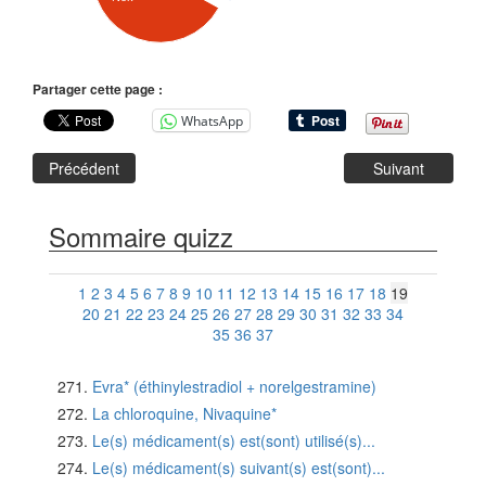
Partager cette page :
WhatsApp
Précédent
Suivant
Sommaire quizz
1
2
3
4
5
6
7
8
9
10
11
12
13
14
15
16
17
18
19
20
21
22
23
24
25
26
27
28
29
30
31
32
33
34
35
36
37
Evra* (éthinylestradiol + norelgestramine)
La chloroquine, Nivaquine*
Le(s) médicament(s) est(sont) utilisé(s)...
Le(s) médicament(s) suivant(s) est(sont)...