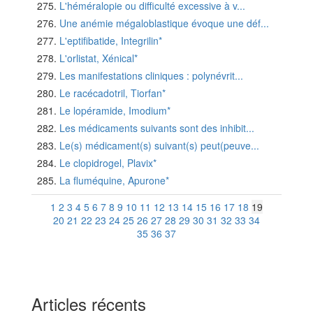
L'héméralopie ou difficulté excessive à v...
Une anémie mégaloblastique évoque une déf...
L'eptifibatide, Integrilin*
L'orlistat, Xénical*
Les manifestations cliniques : polynévrit...
Le racécadotril, Tiorfan*
Le lopéramide, Imodium*
Les médicaments suivants sont des inhibit...
Le(s) médicament(s) suivant(s) peut(peuve...
Le clopidrogel, Plavix*
La fluméquine, Apurone*
1
2
3
4
5
6
7
8
9
10
11
12
13
14
15
16
17
18
19
20
21
22
23
24
25
26
27
28
29
30
31
32
33
34
35
36
37
Articles récents