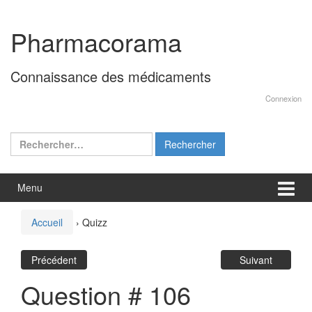
Aller
Sauter
au
au
Pharmacorama
contenu
menu
principal
Connaissance des médicaments
Connexion
Rechercher :
Menu
Accueil
›
Quizz
Précédent
Suivant
Question # 106