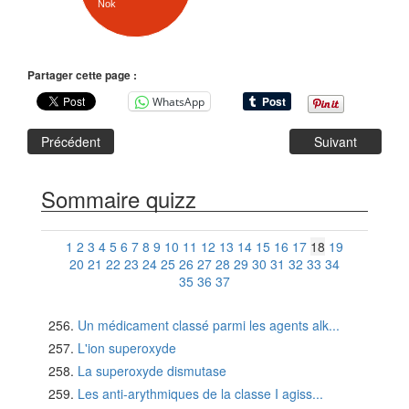
Nok
Partager cette page :
WhatsApp
Précédent
Suivant
Sommaire quizz
1
2
3
4
5
6
7
8
9
10
11
12
13
14
15
16
17
18
19
20
21
22
23
24
25
26
27
28
29
30
31
32
33
34
35
36
37
Un médicament classé parmi les agents alk...
L'ion superoxyde
La superoxyde dismutase
Les anti-arythmiques de la classe I agiss...