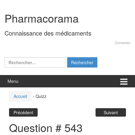
Aller
Sauter
au
au
Pharmacorama
contenu
menu
principal
Connaissance des médicaments
Connexion
Rechercher :
Menu
Accueil
›
Quizz
Précédent
Suivant
Question # 543