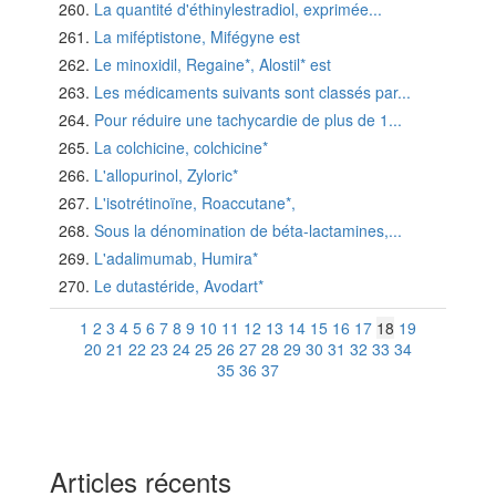
La quantité d'éthinylestradiol, exprimée...
La miféptistone, Mifégyne est
Le minoxidil, Regaine*, Alostil* est
Les médicaments suivants sont classés par...
Pour réduire une tachycardie de plus de 1...
La colchicine, colchicine*
L'allopurinol, Zyloric*
L'isotrétinoïne, Roaccutane*,
Sous la dénomination de béta-lactamines,...
L'adalimumab, Humira*
Le dutastéride, Avodart*
1
2
3
4
5
6
7
8
9
10
11
12
13
14
15
16
17
18
19
20
21
22
23
24
25
26
27
28
29
30
31
32
33
34
35
36
37
Articles récents