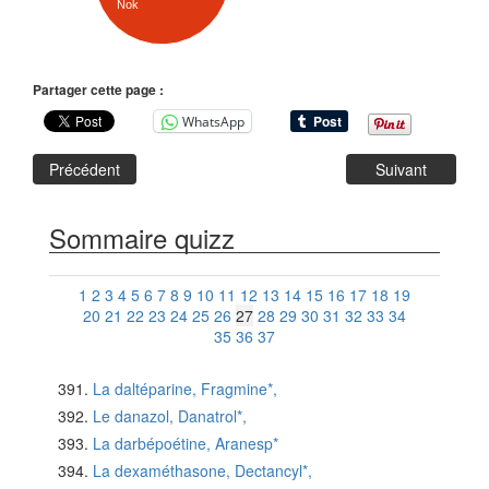
Nok
Partager cette page :
WhatsApp
Précédent
Suivant
Sommaire quizz
1
2
3
4
5
6
7
8
9
10
11
12
13
14
15
16
17
18
19
20
21
22
23
24
25
26
27
28
29
30
31
32
33
34
35
36
37
La daltéparine, Fragmine*,
Le danazol, Danatrol*,
La darbépoétine, Aranesp*
La dexaméthasone, Dectancyl*,