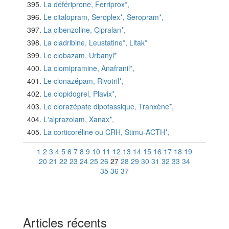
La défériprone, Ferriprox*,
Le citalopram, Seroplex*, Seropram*,
La cibenzoline, Cipralan*,
La cladribine, Leustatine*, Litak*
Le clobazam, Urbanyl*
La clomipramine, Anafranil*,
Le clonazépam, Rivotril*,
Le clopidogrel, Plavix*,
Le clorazépate dipotassique, Tranxène*,
L'alprazolam, Xanax*,
La corticoréline ou CRH, Stimu-ACTH*,
1
2
3
4
5
6
7
8
9
10
11
12
13
14
15
16
17
18
19
20
21
22
23
24
25
26
27
28
29
30
31
32
33
34
35
36
37
Articles récents