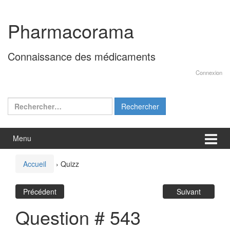
Aller
Sauter
au
au
Pharmacorama
contenu
menu
principal
Connaissance des médicaments
Connexion
Rechercher :
Menu
Accueil
›
Quizz
Précédent
Suivant
Question # 543