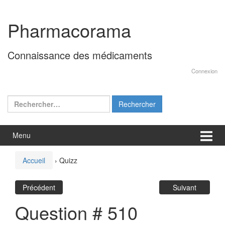
Aller
Sauter
au
au
Pharmacorama
contenu
menu
principal
Connaissance des médicaments
Connexion
Rechercher :
Menu
Accueil
›
Quizz
Précédent
Suivant
Question # 510