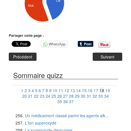
Ok
Nok
Partager cette page :
WhatsApp
Précédent
Suivant
Sommaire quizz
1
2
3
4
5
6
7
8
9
10
11
12
13
14
15
16
17
18
19
20
21
22
23
24
25
26
27
28
29
30
31
32
33
34
35
36
37
Un médicament classé parmi les agents alk...
L'ion superoxyde
La superoxyde dismutase