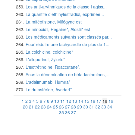
Les anti-arythmiques de la classe I agiss...
La quantité d'éthinylestradiol, exprimée...
La miféptistone, Mifégyne est
Le minoxidil, Regaine*, Alostil* est
Les médicaments suivants sont classés par...
Pour réduire une tachycardie de plus de 1...
La colchicine, colchicine*
L'allopurinol, Zyloric*
L'isotrétinoïne, Roaccutane*,
Sous la dénomination de béta-lactamines,...
L'adalimumab, Humira*
Le dutastéride, Avodart*
1
2
3
4
5
6
7
8
9
10
11
12
13
14
15
16
17
18
19
20
21
22
23
24
25
26
27
28
29
30
31
32
33
34
35
36
37