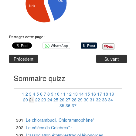
Ok
Nok
Partager cette page :
WhatsApp
Précédent
Suivant
Sommaire quizz
1
2
3
4
5
6
7
8
9
10
11
12
13
14
15
16
17
18
19
20
21
22
23
24
25
26
27
28
29
30
31
32
33
34
35
36
37
Le chlorambucil, Chloraminophène*
Le célécoxib Celebrex* :
L'association éthinylestradiol lévonorges...