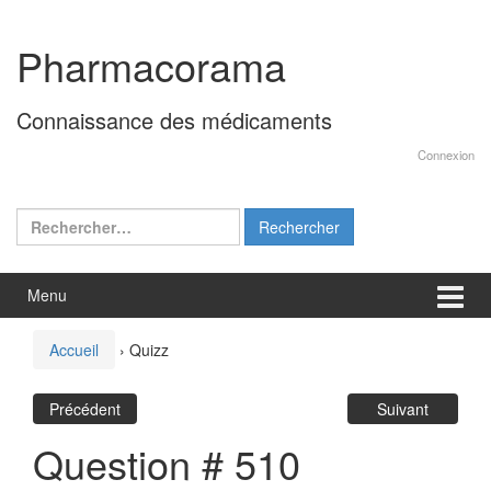
Aller
Sauter
au
au
Pharmacorama
contenu
menu
principal
Connaissance des médicaments
Connexion
Rechercher :
Menu
Accueil
›
Quizz
Précédent
Suivant
Question # 510