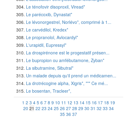
Le ténofovir disoproxil, Viread*
Le parécoxib, Dynastat*
Le lévonorgestrel, Norlévo*, comprimé à 1...
Le carvédilol, Kredex*
Le propranolol, Avlocardyl*
L'urapidil, Eupressyl*
La drospirénone est le progestatif présen...
Le bupropion ou amfébutamone, Zyban*
La sibutramine, Sibutral*
Un malade depuis qu'il prend un médicamen...
La drotrécogine alpha, Xigris*, *** Ce mé...
Le bosentan, Tracleer*,
1
2
3
4
5
6
7
8
9
10
11
12
13
14
15
16
17
18
19
20
21
22
23
24
25
26
27
28
29
30
31
32
33
34
35
36
37