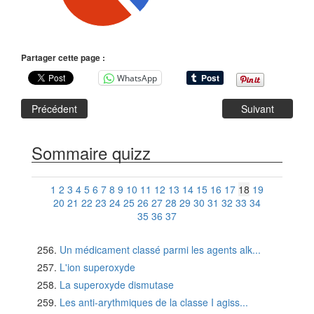
Partager cette page :
WhatsApp
Précédent
Suivant
Sommaire quizz
1
2
3
4
5
6
7
8
9
10
11
12
13
14
15
16
17
18
19
20
21
22
23
24
25
26
27
28
29
30
31
32
33
34
35
36
37
Un médicament classé parmi les agents alk...
L'ion superoxyde
La superoxyde dismutase
Les anti-arythmiques de la classe I agiss...