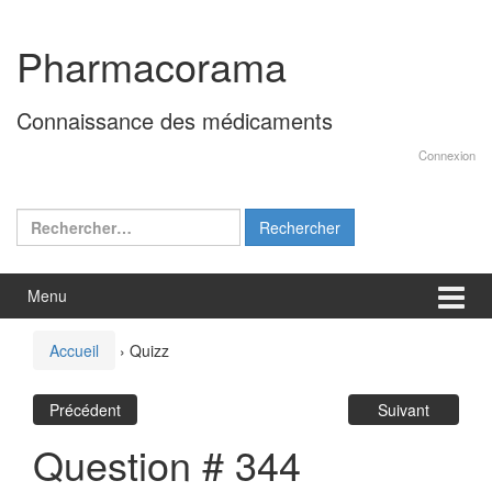
Aller
Sauter
au
au
Pharmacorama
contenu
menu
principal
Connaissance des médicaments
Connexion
Rechercher :
Menu
Accueil
›
Quizz
Précédent
Suivant
Question # 344