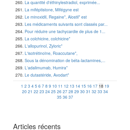
La quantité d'éthinylestradiol, exprimée...
La miféptistone, Mifégyne est
Le minoxidil, Regaine*, Alostil* est
Les médicaments suivants sont classés par...
Pour réduire une tachycardie de plus de 1...
La colchicine, colchicine*
L'allopurinol, Zyloric*
L'isotrétinoïne, Roaccutane*,
Sous la dénomination de béta-lactamines,...
L'adalimumab, Humira*
Le dutastéride, Avodart*
1
2
3
4
5
6
7
8
9
10
11
12
13
14
15
16
17
18
19
20
21
22
23
24
25
26
27
28
29
30
31
32
33
34
35
36
37
Articles récents