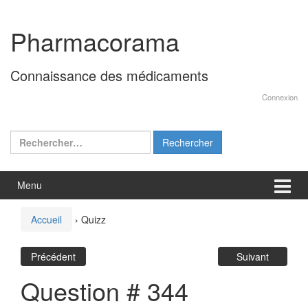
Aller
Sauter
au
au
Pharmacorama
contenu
menu
principal
Connaissance des médicaments
Connexion
Rechercher :
Menu
Accueil
›
Quizz
Précédent
Suivant
Question # 344