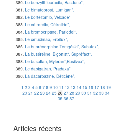
Le benzylthiouracile, Basdène*,
Le bimatoprost, Lumigan*,
Le bortézomib, Velcade*,
Le cétrorélix, Cétrotide*,
La bromocriptine, Parlodel*,
Le cétuximab, Erbitux*,
La buprénorphine,Temgésic*, Subutex*,
La buséréline, Bigonist*, Supréfact*,
Le busulfan, Myleran*,Busilvex*,
Le dabigatran, Pradaxa*,
La dacarbazine, Déticène*,
1
2
3
4
5
6
7
8
9
10
11
12
13
14
15
16
17
18
19
20
21
22
23
24
25
26
27
28
29
30
31
32
33
34
35
36
37
Articles récents