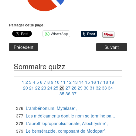
Partager cette page :
WhatsApp
Précédent
Suivant
Sommaire quizz
1
2
3
4
5
6
7
8
9
10
11
12
13
14
15
16
17
18
19
20
21
22
23
24
25
26
27
28
29
30
31
32
33
34
35
36
37
L'ambénonium, Mytelase*,
Les médicaments dont le nom se termine pa...
L'aurothiopropanolsulfonate, Allochrysine*,
Le bensérazide, composant de Modopar*,