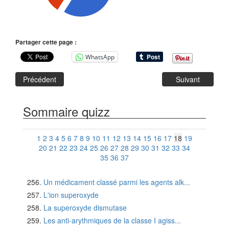
Partager cette page :
WhatsApp
Précédent
Suivant
Sommaire quizz
1
2
3
4
5
6
7
8
9
10
11
12
13
14
15
16
17
18
19
20
21
22
23
24
25
26
27
28
29
30
31
32
33
34
35
36
37
Un médicament classé parmi les agents alk...
L'ion superoxyde
La superoxyde dismutase
Les anti-arythmiques de la classe I agiss...