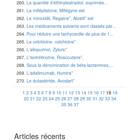
La quantité d'éthinylestradiol, exprimée...
La miféptistone, Mifégyne est
Le minoxidil, Regaine*, Alostil* est
Les médicaments suivants sont classés par...
Pour réduire une tachycardie de plus de 1...
La colchicine, colchicine*
L'allopurinol, Zyloric*
L'isotrétinoïne, Roaccutane*,
Sous la dénomination de béta-lactamines,...
L'adalimumab, Humira*
Le dutastéride, Avodart*
1
2
3
4
5
6
7
8
9
10
11
12
13
14
15
16
17
18
19
20
21
22
23
24
25
26
27
28
29
30
31
32
33
34
35
36
37
Articles récents