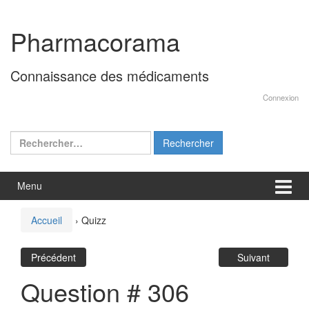
Aller
Sauter
au
au
Pharmacorama
contenu
menu
principal
Connaissance des médicaments
Connexion
Rechercher :
Menu
Accueil
›
Quizz
Précédent
Suivant
Question # 306