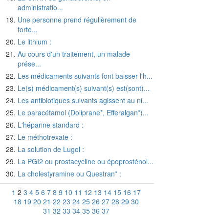
administratio...
Une personne prend régulièrement de
forte...
Le lithium :
Au cours d'un traitement, un malade
prése...
Les médicaments suivants font baisser l'h...
Le(s) médicament(s) suivant(s) est(sont)...
Les antibiotiques suivants agissent au ni...
Le paracétamol (Doliprane*, Efferalgan*)...
L'héparine standard :
Le méthotrexate :
La solution de Lugol :
La PGI2 ou prostacycline ou époprosténol...
La cholestyramine ou Questran* :
1
2
3
4
5
6
7
8
9
10
11
12
13
14
15
16
17
18
19
20
21
22
23
24
25
26
27
28
29
30
31
32
33
34
35
36
37