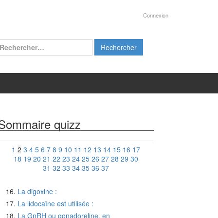
Connexion
chercher :
Sommaire quizz
1
2
3
4
5
6
7
8
9
10
11
12
13
14
15
16
17
18
19
20
21
22
23
24
25
26
27
28
29
30
31
32
33
34
35
36
37
La digoxine :
La lidocaïne est utilisée :
La GnRH ou gonadoreline, en