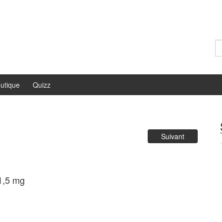
Re
utique
Quizz
Suivant
 1,5 mg