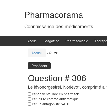
Aller
Sauter
au
au
Pharmacorama
contenu
menu
principal
Connaissance des médicaments
Accueil
Magazine
Pharmacologie
Thérape
Accueil
›
Quizz
Précédent
Question # 306
Le lévonorgestrel, Norlévo*, comprimé à
est en vente libre en pharmacie
est utilisé comme antiémétique
est un antagoniste 5-HT3