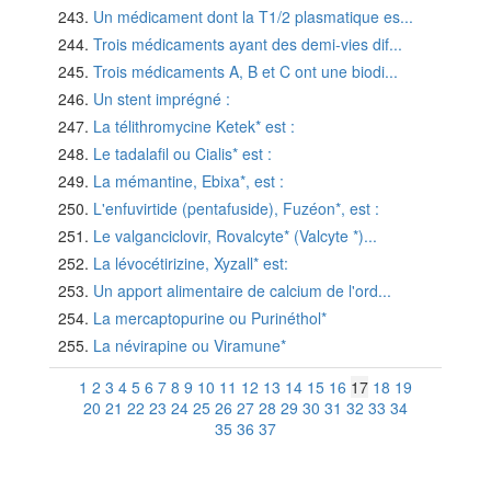
Un médicament dont la T1/2 plasmatique es...
Trois médicaments ayant des demi-vies dif...
Trois médicaments A, B et C ont une biodi...
Un stent imprégné :
La télithromycine Ketek* est :
Le tadalafil ou Cialis* est :
La mémantine, Ebixa*, est :
L'enfuvirtide (pentafuside), Fuzéon*, est :
Le valganciclovir, Rovalcyte* (Valcyte *)...
La lévocétirizine, Xyzall* est:
Un apport alimentaire de calcium de l'ord...
La mercaptopurine ou Purinéthol*
La névirapine ou Viramune*
1
2
3
4
5
6
7
8
9
10
11
12
13
14
15
16
17
18
19
20
21
22
23
24
25
26
27
28
29
30
31
32
33
34
35
36
37