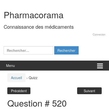
Aller
Sauter
au
au
Pharmacorama
contenu
menu
principal
Connaissance des médicaments
Connexion
Rechercher :
Menu
Accueil
›
Quizz
Précédent
Suivant
Question # 520