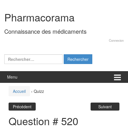
Aller
Sauter
au
au
Pharmacorama
contenu
menu
principal
Connaissance des médicaments
Connexion
Rechercher :
Menu
Accueil
›
Quizz
Précédent
Suivant
Question # 520