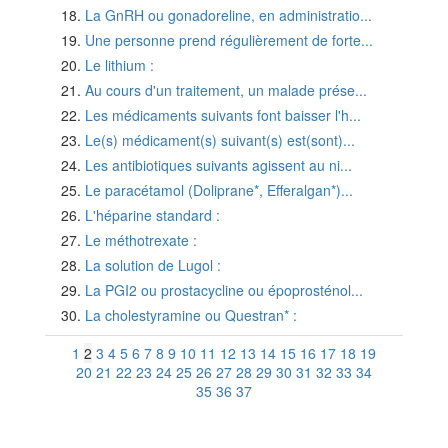
La GnRH ou gonadoreline, en administratio...
Une personne prend régulièrement de forte...
Le lithium :
Au cours d'un traitement, un malade prése...
Les médicaments suivants font baisser l'h...
Le(s) médicament(s) suivant(s) est(sont)...
Les antibiotiques suivants agissent au ni...
Le paracétamol (Doliprane*, Efferalgan*)...
L'héparine standard :
Le méthotrexate :
La solution de Lugol :
La PGI2 ou prostacycline ou époprosténol...
La cholestyramine ou Questran* :
1
2
3
4
5
6
7
8
9
10
11
12
13
14
15
16
17
18
19
20
21
22
23
24
25
26
27
28
29
30
31
32
33
34
35
36
37