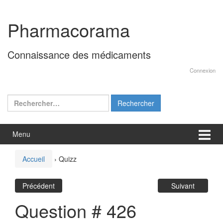
Aller
Sauter
au
au
Pharmacorama
contenu
menu
principal
Connaissance des médicaments
Connexion
Rechercher :
Menu
Accueil
›
Quizz
Précédent
Suivant
Question # 426