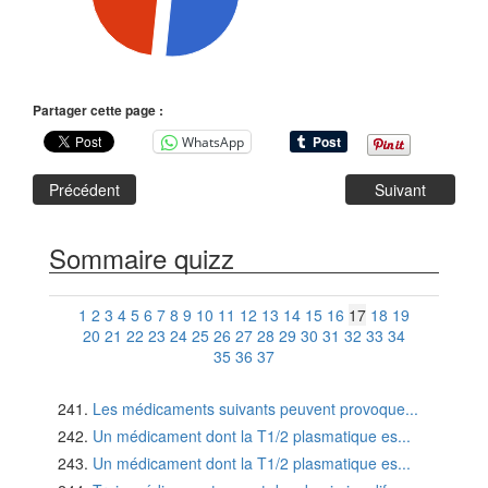
Partager cette page :
WhatsApp
Précédent
Suivant
Sommaire quizz
1
2
3
4
5
6
7
8
9
10
11
12
13
14
15
16
17
18
19
20
21
22
23
24
25
26
27
28
29
30
31
32
33
34
35
36
37
Les médicaments suivants peuvent provoque...
Un médicament dont la T1/2 plasmatique es...
Un médicament dont la T1/2 plasmatique es...