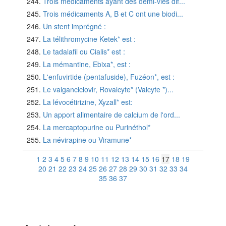
Trois médicaments ayant des demi-vies dif...
Trois médicaments A, B et C ont une biodi...
Un stent imprégné :
La télithromycine Ketek* est :
Le tadalafil ou Cialis* est :
La mémantine, Ebixa*, est :
L'enfuvirtide (pentafuside), Fuzéon*, est :
Le valganciclovir, Rovalcyte* (Valcyte *)...
La lévocétirizine, Xyzall* est:
Un apport alimentaire de calcium de l'ord...
La mercaptopurine ou Purinéthol*
La névirapine ou Viramune*
1
2
3
4
5
6
7
8
9
10
11
12
13
14
15
16
17
18
19
20
21
22
23
24
25
26
27
28
29
30
31
32
33
34
35
36
37