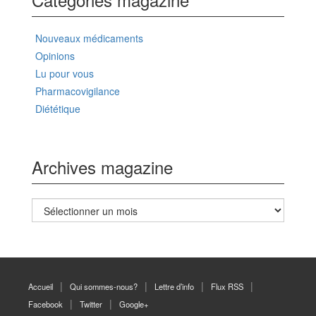
Nouveaux médicaments
Opinions
Lu pour vous
Pharmacovigilance
Diététique
Archives magazine
Archives
magazine
Accueil
Qui sommes-nous?
Lettre d’info
Flux RSS
Facebook
Twitter
Google+