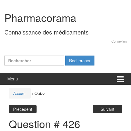
Aller
Sauter
au
au
Pharmacorama
contenu
menu
principal
Connaissance des médicaments
Connexion
Rechercher :
Menu
Accueil
›
Quizz
Précédent
Suivant
Question # 426