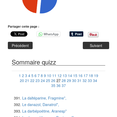
Partager cette page :
WhatsApp
Précédent
Suivant
Sommaire quizz
1
2
3
4
5
6
7
8
9
10
11
12
13
14
15
16
17
18
19
20
21
22
23
24
25
26
27
28
29
30
31
32
33
34
35
36
37
La daltéparine, Fragmine*,
Le danazol, Danatrol*,
La darbépoétine, Aranesp*