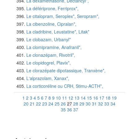
La dexaméthasone, Dectancyl*,
La défériprone, Ferriprox*,
Le citalopram, Seroplex*, Seropram*,
La cibenzoline, Cipralan*,
La cladribine, Leustatine*, Litak*
Le clobazam, Urbanyl*
La clomipramine, Anafranil*,
Le clonazépam, Rivotril*,
Le clopidogrel, Plavix*,
Le clorazépate dipotassique, Tranxène*,
L'alprazolam, Xanax*,
La corticoréline ou CRH, Stimu-ACTH*,
1
2
3
4
5
6
7
8
9
10
11
12
13
14
15
16
17
18
19
20
21
22
23
24
25
26
27
28
29
30
31
32
33
34
35
36
37