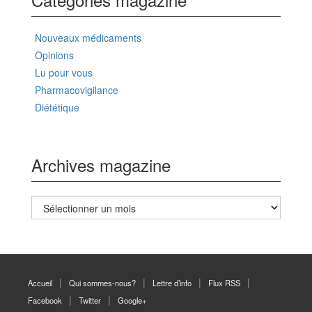
Nouveaux médicaments
Opinions
Lu pour vous
Pharmacovigilance
Diététique
Archives magazine
Archives
magazine
Accueil
Qui sommes-nous?
Lettre d’info
Flux RSS
Facebook
Twitter
Google+