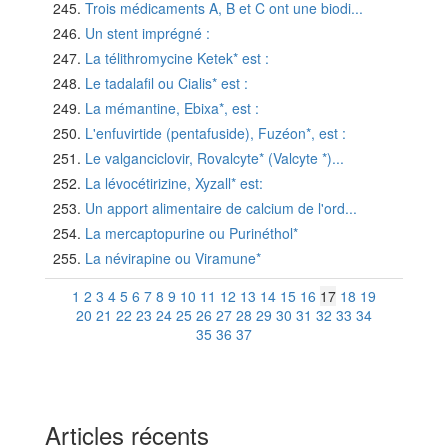
Trois médicaments A, B et C ont une biodi...
Un stent imprégné :
La télithromycine Ketek* est :
Le tadalafil ou Cialis* est :
La mémantine, Ebixa*, est :
L'enfuvirtide (pentafuside), Fuzéon*, est :
Le valganciclovir, Rovalcyte* (Valcyte *)...
La lévocétirizine, Xyzall* est:
Un apport alimentaire de calcium de l'ord...
La mercaptopurine ou Purinéthol*
La névirapine ou Viramune*
1
2
3
4
5
6
7
8
9
10
11
12
13
14
15
16
17
18
19
20
21
22
23
24
25
26
27
28
29
30
31
32
33
34
35
36
37
Articles récents