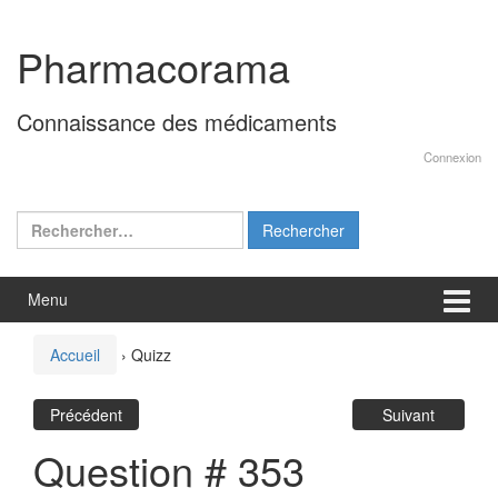
Aller
Sauter
au
au
Pharmacorama
contenu
menu
principal
Connaissance des médicaments
Connexion
Rechercher :
Menu
Accueil
›
Quizz
Précédent
Suivant
Question # 353