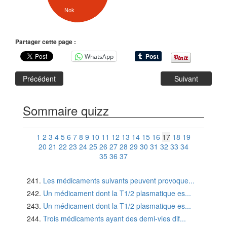
Nok
Partager cette page :
WhatsApp
Précédent
Suivant
Sommaire quizz
1
2
3
4
5
6
7
8
9
10
11
12
13
14
15
16
17
18
19
20
21
22
23
24
25
26
27
28
29
30
31
32
33
34
35
36
37
Les médicaments suivants peuvent provoque...
Un médicament dont la T1/2 plasmatique es...
Un médicament dont la T1/2 plasmatique es...
Trois médicaments ayant des demi-vies dif...