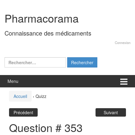
Aller
Sauter
au
au
Pharmacorama
contenu
menu
principal
Connaissance des médicaments
Connexion
Rechercher :
Menu
Accueil
›
Quizz
Précédent
Suivant
Question # 353