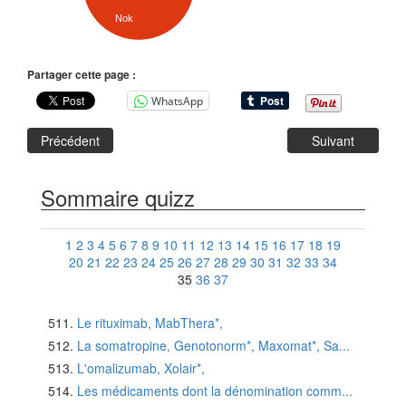
Nok
Partager cette page :
WhatsApp
Précédent
Suivant
Sommaire quizz
1
2
3
4
5
6
7
8
9
10
11
12
13
14
15
16
17
18
19
20
21
22
23
24
25
26
27
28
29
30
31
32
33
34
35
36
37
Le rituximab, MabThera*,
La somatropine, Genotonorm*, Maxomat*, Sa...
L'omalizumab, Xolair*,
Les médicaments dont la dénomination comm...