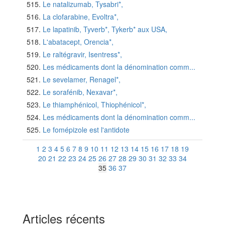
Le natalizumab, Tysabri*,
La clofarabine, Evoltra*,
Le lapatinib, Tyverb*, Tykerb* aux USA,
L'abatacept, Orencia*,
Le raltégravir, Isentress*,
Les médicaments dont la dénomination comm...
Le sevelamer, Renagel*,
Le sorafénib, Nexavar*,
Le thiamphénicol, Thiophénicol*,
Les médicaments dont la dénomination comm...
Le fomépizole est l'antidote
1
2
3
4
5
6
7
8
9
10
11
12
13
14
15
16
17
18
19
20
21
22
23
24
25
26
27
28
29
30
31
32
33
34
35
36
37
Articles récents