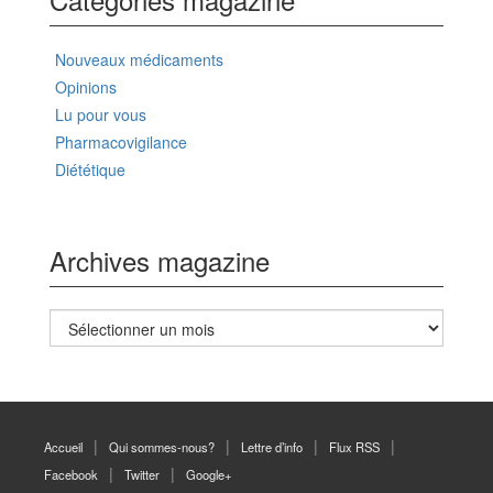
Nouveaux médicaments
Opinions
Lu pour vous
Pharmacovigilance
Diététique
Archives magazine
Archives
magazine
Accueil
Qui sommes-nous?
Lettre d’info
Flux RSS
Facebook
Twitter
Google+