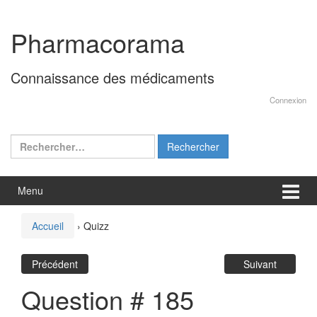
Aller
Sauter
au
au
Pharmacorama
contenu
menu
principal
Connaissance des médicaments
Connexion
Rechercher :
Menu
Accueil
›
Quizz
Précédent
Suivant
Question # 185