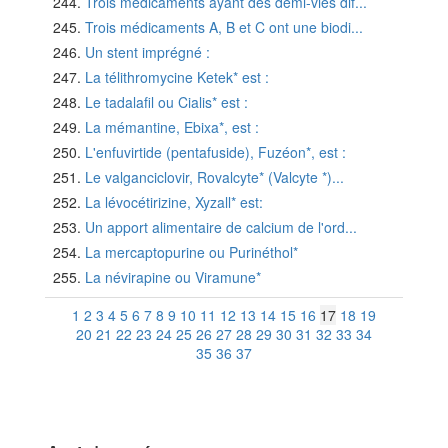
Trois médicaments ayant des demi-vies dif...
Trois médicaments A, B et C ont une biodi...
Un stent imprégné :
La télithromycine Ketek* est :
Le tadalafil ou Cialis* est :
La mémantine, Ebixa*, est :
L'enfuvirtide (pentafuside), Fuzéon*, est :
Le valganciclovir, Rovalcyte* (Valcyte *)...
La lévocétirizine, Xyzall* est:
Un apport alimentaire de calcium de l'ord...
La mercaptopurine ou Purinéthol*
La névirapine ou Viramune*
1
2
3
4
5
6
7
8
9
10
11
12
13
14
15
16
17
18
19
20
21
22
23
24
25
26
27
28
29
30
31
32
33
34
35
36
37