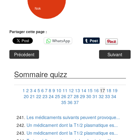
Nok
Partager cette page :
WhatsApp
Précédent
Suivant
Sommaire quizz
1
2
3
4
5
6
7
8
9
10
11
12
13
14
15
16
17
18
19
20
21
22
23
24
25
26
27
28
29
30
31
32
33
34
35
36
37
Les médicaments suivants peuvent provoque...
Un médicament dont la T1/2 plasmatique es...
Un médicament dont la T1/2 plasmatique es...