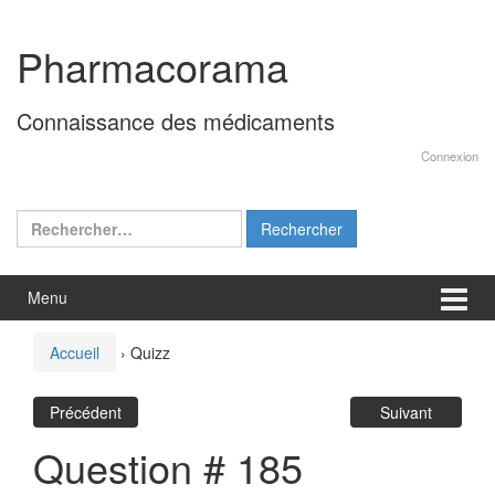
Aller
Sauter
au
au
Pharmacorama
contenu
menu
principal
Connaissance des médicaments
Connexion
Rechercher :
Menu
Accueil
›
Quizz
Précédent
Suivant
Question # 185