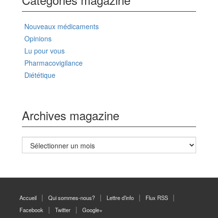
Nouveaux médicaments
Opinions
Lu pour vous
Pharmacovigilance
Diététique
Archives magazine
Archives
magazine
Accueil
Qui sommes-nous?
Lettre d’info
Flux RSS
Facebook
Twitter
Google+