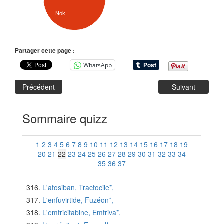
Nok
Partager cette page :
WhatsApp
Précédent
Suivant
Sommaire quizz
1
2
3
4
5
6
7
8
9
10
11
12
13
14
15
16
17
18
19
20
21
22
23
24
25
26
27
28
29
30
31
32
33
34
35
36
37
L'atosiban, Tractocile*,
L'enfuvirtide, Fuzéon*,
L'emtricitabine, Emtriva*,