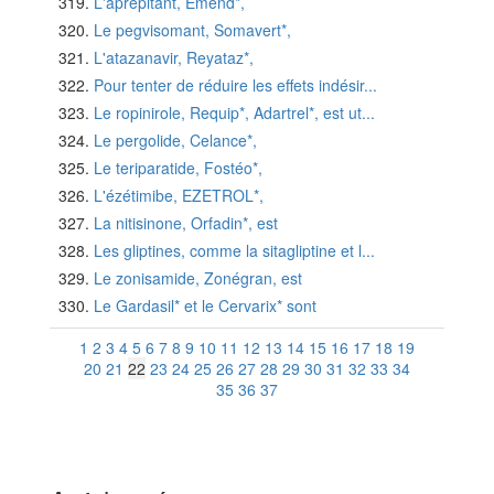
L'aprépitant, Emend*,
Le pegvisomant, Somavert*,
L'atazanavir, Reyataz*,
Pour tenter de réduire les effets indésir...
Le ropinirole, Requip*, Adartrel*, est ut...
Le pergolide, Celance*,
Le teriparatide, Fostéo*,
L'ézétimibe, EZETROL*,
La nitisinone, Orfadin*, est
Les gliptines, comme la sitagliptine et l...
Le zonisamide, Zonégran, est
Le Gardasil* et le Cervarix* sont
1
2
3
4
5
6
7
8
9
10
11
12
13
14
15
16
17
18
19
20
21
22
23
24
25
26
27
28
29
30
31
32
33
34
35
36
37