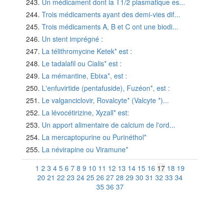
Un médicament dont la T1/2 plasmatique es...
Trois médicaments ayant des demi-vies dif...
Trois médicaments A, B et C ont une biodi...
Un stent imprégné :
La télithromycine Ketek* est :
Le tadalafil ou Cialis* est :
La mémantine, Ebixa*, est :
L'enfuvirtide (pentafuside), Fuzéon*, est :
Le valganciclovir, Rovalcyte* (Valcyte *)...
La lévocétirizine, Xyzall* est:
Un apport alimentaire de calcium de l'ord...
La mercaptopurine ou Purinéthol*
La névirapine ou Viramune*
1
2
3
4
5
6
7
8
9
10
11
12
13
14
15
16
17
18
19
20
21
22
23
24
25
26
27
28
29
30
31
32
33
34
35
36
37