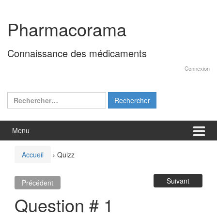
Aller
Sauter
au
au
Pharmacorama
contenu
menu
principal
Connaissance des médicaments
Connexion
Rechercher :
Menu
Accueil
›
Quizz
Suivant
Précédent
Question # 1