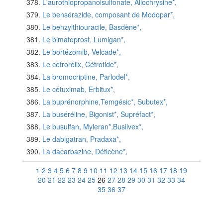
L'aurothiopropanolsulfonate, Allochrysine*,
Le bensérazide, composant de Modopar*,
Le benzylthiouracile, Basdène*,
Le bimatoprost, Lumigan*,
Le bortézomib, Velcade*,
Le cétrorélix, Cétrotide*,
La bromocriptine, Parlodel*,
Le cétuximab, Erbitux*,
La buprénorphine,Temgésic*, Subutex*,
La buséréline, Bigonist*, Supréfact*,
Le busulfan, Myleran*,Busilvex*,
Le dabigatran, Pradaxa*,
La dacarbazine, Déticène*,
1
2
3
4
5
6
7
8
9
10
11
12
13
14
15
16
17
18
19
20
21
22
23
24
25
26
27
28
29
30
31
32
33
34
35
36
37